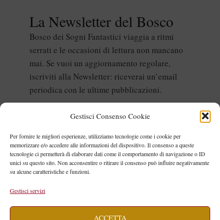
La Newsletter del Bosco
Bosco dei Sogni Fantastici viaggia a ritmi
serrati e le occasioni di lettura non mancano
mai. Se vuoi un aggiornamento regolare,
iscriviti alla Newsletter: riceverai un’email
periodica con le ultime pubblicazioni.
Gestisci Consenso Cookie
Per fornire le migliori esperienze, utilizziamo tecnologie come i cookie per
memorizzare e/o accedere alle informazioni del dispositivo. Il consenso a queste
tecnologie ci permetterà di elaborare dati come il comportamento di navigazione o ID
unici su questo sito. Non acconsentire o ritirare il consenso può influire negativamente
su alcune caratteristiche e funzioni.
Non inviamo spam! Leggi la nostra
Gestisci servizi
Informativa sulla privacy
per avere
maggiori informazioni.
ACCETTA