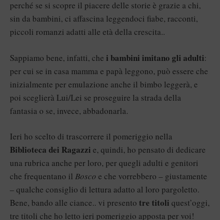
perché se si scopre il piacere delle storie è grazie a chi,
sin da bambini, ci affascina leggendoci fiabe, racconti,
piccoli romanzi adatti alle età della crescita..
i bambini imitano gli adulti
Sappiamo bene, infatti, che
:
per cui se in casa mamma e papà leggono, può essere che
inizialmente per emulazione anche il bimbo leggerà, e
poi sceglierà Lui/Lei se proseguire la strada della
fantasia o se, invece, abbadonarla.
Ieri ho scelto di trascorrere il pomeriggio nella
Biblioteca dei Ragazzi
e, quindi, ho pensato di dedicare
una rubrica anche per loro, per quegli adulti e genitori
che frequentano il
Bosco
e che vorrebbero – giustamente
– qualche consiglio di lettura adatto al loro pargoletto.
tre titoli
Bene, bando alle ciance.. vi presento
quest’oggi,
tre titoli che ho letto ieri pomeriggio apposta per voi!