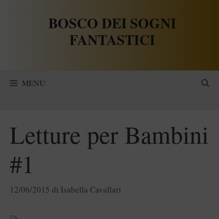
Vai
BOSCO DEI SOGNI
al
contenuto
FANTASTICI
MENU
Letture per Bambini
#1
12/06/2015
di
Isabella Cavallari