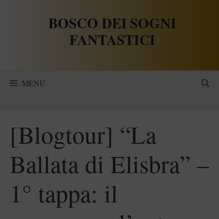
Vai
BOSCO DEI SOGNI
al
contenuto
FANTASTICI
MENU
[Blogtour] “La
Ballata di Elisbra” –
1° tappa: il