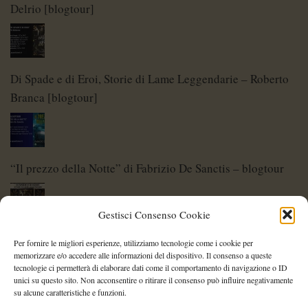
Delrio [blogtour]
Di Spade e di Eroi, Storie di Lame Leggendarie – Roberto
Branca [blogtour]
“Il prezzo della Notte” di Fabrizio De Sanctis – blogtour
Gestisci Consenso Cookie
Di Spade e di Eroi – Storie di Lame Leggendarie
Per fornire le migliori esperienze, utilizziamo tecnologie come i cookie per
memorizzare e/o accedere alle informazioni del dispositivo. Il consenso a queste
tecnologie ci permetterà di elaborare dati come il comportamento di navigazione o ID
unici su questo sito. Non acconsentire o ritirare il consenso può influire negativamente
su alcune caratteristiche e funzioni.