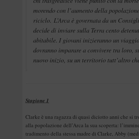
chi trasgredisce viene punito con la morte
morendo con l’aumento della popolazione e
riciclo.
L’Arca è governata da un Consigli
decide di inviare sulla Terra cento detenu
abitabile. I giovani inizieranno un viaggi
dovranno imparare a convivere tra loro, su
nuovo inizio, su un territorio tutt’altro ch
Stagione 1
Clarke è una ragazza di quasi diciotto anni che si t
alla popolazione dell’Arca la sua scoperta: l’immine
tradimento della stessa madre di Clarke, Abby (medi