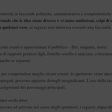
involti in faccende politiche, amministrative e complottistiche
male che le idee siano diverse e vi siano ambizioni, colpi di s
n qualsiasi caso
, ai ragazzi non interessa essendo una faccenda
uni eventi e appassionare il pubblico – flirt, simpatie, storie
a di rapporti genitori-figli, fratello-sorella e amicizia, consent
 anche se separati.
ne per comprendere meglio alcuni eventi: lo spettatore viene mes
spiegati, possono apparire dettagli insignificanti. L’uso della te
background dei personaggi principali.
miei occhi direi.
escono ad arrivare nel cuore degli spettatori: i ragazzi, impavid