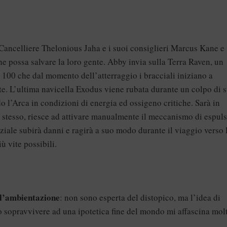
il Cancelliere Thelonious Jaha e i suoi consiglieri Marcus Kane e
e possa salvare la loro gente. Abby invia sulla Terra Raven, un
 100 che dal momento dell’atterraggio i bracciali iniziano a
. L’ultima navicella Exodus viene rubata durante un colpo di s
o l’Arca in condizioni di energia ed ossigeno critiche. Sarà in
 stesso, riesce ad attivare manualmente il meccanismo di espul
aziale subirà danni e ragirà a suo modo durante il viaggio verso 
ù vite possibili.
l’ambientazione
: non sono esperta del distopico, ma l’idea di
no sopravvivere ad una ipotetica fine del mondo mi affascina mol