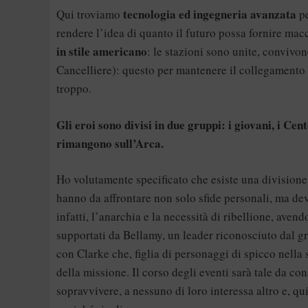
tecnologia ed ingegneria avanzata
Qui troviamo
pe
rendere l’idea di quanto il futuro possa fornire mac
in stile americano
: le stazioni sono unite, convivon
Cancelliere): questo per mantenere il collegamento c
troppo.
Gli eroi sono divisi in due gruppi: i giovani, i Cen
rimangono sull’Arca.
Ho volutamente specificato che esiste una division
hanno da affrontare non solo sfide personali, ma de
infatti, l’anarchia e la necessità di ribellione, aven
supportati da Bellamy, un leader riconosciuto dal gr
con Clarke che, figlia di personaggi di spicco nella 
della missione. Il corso degli eventi sarà tale da co
sopravvivere, a nessuno di loro interessa altro e, qu