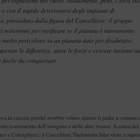
 per espulsione nel vuoto. Attualmente, però, l’Arca sta
 con il rapido deteriorarsi degli impianti di
o, presieduto dalla figura del Cancelliere: il gruppo
ti minorenni per verificare se il pianeta è nuovamente
o molto pericoloso su un pianeta dato per disabitato:
perare le differenze, unire le forze e cercare insieme u
e facile da conquistare.
rova in carcere perché avrebbe voluto aiutare il padre a comunic
nte esaurimento dell’ossigeno e delle altre risorse. A causa del
co e Consigliere), il Cancelliere Thelonious Jaha viene a saper