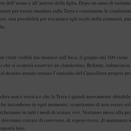
rte dell’uomo e all’arresto della figlia. Dopo un anno di isolame
enuti per essere mandata sulla Terra e constatarne le condizioni
re: una possibilità per riscattarsi agli occhi della comunità, pu
da.
li vitali visibili dai monitor sull’Arca, il gruppo dei 100 viene
o che si scoprirà esservici un clandestino, Bellamy, imbarcatosi
e al destino avendo tentato l’omicidio del Cancelliere proprio pr
sfera non è tossica e che la Terra è quindi nuovamente abitabile,
e che incombono in ogni momento: scopriranno di non essere sol
cheranno in tutti i modi di restare vivi. Verranno messi alla pr
o dovranno cercare di convivere, di sopravvivere, di mantenere 
toporrà loro.