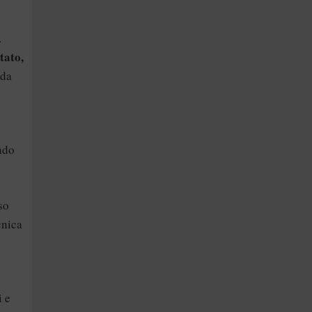
.
tato,
 da
endo
so
cnica
i e