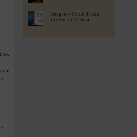
Saegea – Storia di una
diversa di Alessia
Vallebona
tato,
sione
la
to..