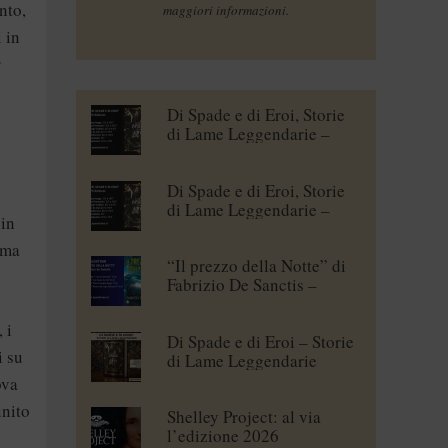
nto,
maggiori informazioni.
 in
r
Di Spade e di Eroi, Storie
di Lame Leggendarie –
Maena Delrio [blogtour]
Di Spade e di Eroi, Storie
di Lame Leggendarie –
 in
Roberto Branca [blogtour]
ima
“Il prezzo della Notte” di
Fabrizio De Sanctis –
blogtour
 i
Di Spade e di Eroi – Storie
i su
di Lame Leggendarie
ova
unito
Shelley Project: al via
l’edizione 2026