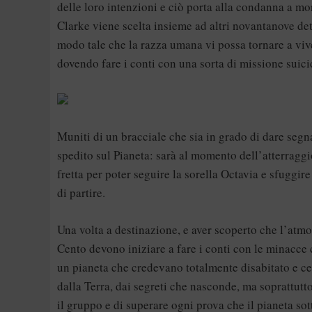
delle loro intenzioni e ciò porta alla condanna a mo
Clarke viene scelta insieme ad altri novantanove det
modo tale che la razza umana vi possa tornare a vive
dovendo fare i conti con una sorta di missione suici
Muniti di un bracciale che sia in grado di dare segna
spedito sul Pianeta: sarà al momento dell’atterraggi
fretta per poter seguire la sorella Octavia e sfuggir
di partire.
Una volta a destinazione, e aver scoperto che l’atmo
Cento devono iniziare a fare i conti con le minacc
un pianeta che credevano totalmente disabitato e cer
dalla Terra, dai segreti che nasconde, ma soprattutt
il gruppo e di superare ogni prova che il pianeta sot