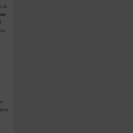
e di
nte
l
rla
to
tivo