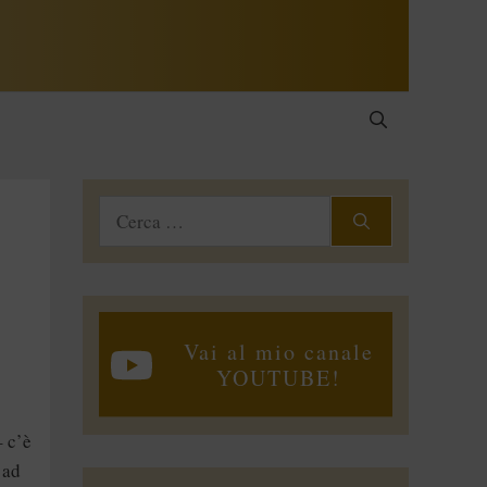
Ricerca
per:
Vai al mio canale
YOUTUBE!
– c’è
 ad