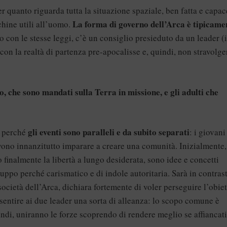
r quanto riguarda tutta la situazione spaziale, ben fatta e capac
La forma di governo dell’Arca è tipicame
chine utili all’uomo.
o con le stesse leggi, c’è un consiglio presieduto da un leader (i
on la realtà di partenza pre-apocalisse e, quindi, non stravolge
to, che sono mandati sulla Terra in missione, e gli adulti che
gli eventi sono paralleli e da subito separati
e perché
: i giovani
vono innanzitutto imparare a creare una comunità. Inizialmente,
do finalmente la libertà a lungo desiderata, sono idee e concetti
uppo perché carismatico e di indole autoritaria. Sarà in contras
società dell’Arca, dichiara fortemente di voler perseguire l’obiet
nsentire ai due leader una sorta di alleanza: lo scopo comune è
indi, uniranno le forze scoprendo di rendere meglio se affiancati