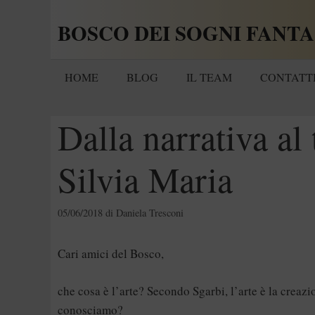
Vai
BOSCO DEI SOGNI FANTA
al
contenuto
HOME
BLOG
IL TEAM
CONTATT
Dalla narrativa al 
Silvia Maria
05/06/2018
di
Daniela Tresconi
Cari amici del Bosco,
che cosa è l’arte? Secondo Sgarbi, l’arte è la creaz
conosciamo?