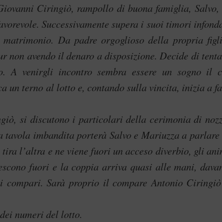
 Giovanni Ciringiò, rampollo di buona famiglia, Salvo, 
vorevole. Successivamente supera i suoi timori infonda
 matrimonio. Da padre orgoglioso della propria figli
ur non avendo il denaro a disposizione. Decide di tenta
o. A venirgli incontro sembra essere un sogno il c
a un terno al lotto e, contando sulla vincita, inizia a f
ò, si discutono i particolari della cerimonia di nozz
a tavola imbandita porterà Salvo e Mariuzza a parlare 
tira l’altra e ne viene fuori un acceso diverbio, gli an
i escono fuori e la coppia arriva quasi alle mani, davan
dei compari. Sarà proprio il compare Antonio Ciringiò
dei numeri del lotto.