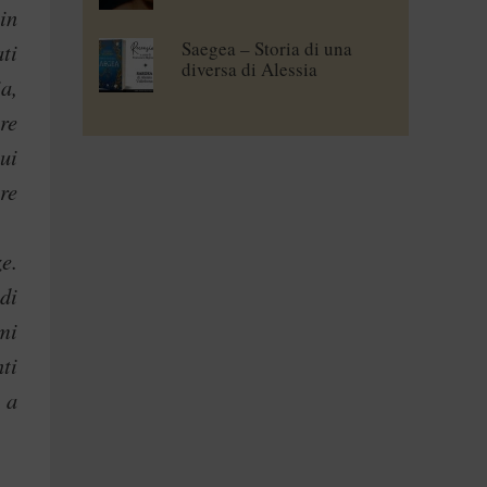
in
Saegea – Storia di una
ti
diversa di Alessia
a,
Vallebona
re
ui
are
e.
di
imi
ti
 a