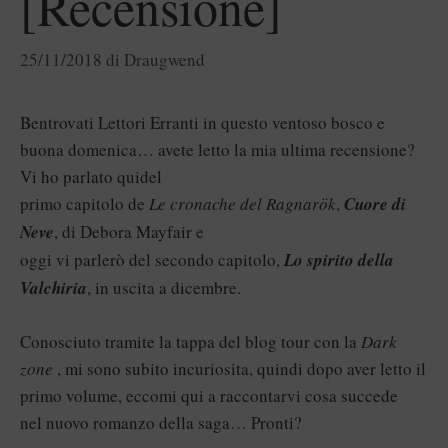
[Recensione]
25/11/2018
di
Draugwend
Bentrovati Lettori Erranti in questo ventoso bosco e
buona domenica… avete letto la mia ultima recensione?
Vi ho parlato
qui
del
primo capitolo de
Le cronache del Ragnarök
,
Cuore di
Neve
, di Debora Mayfair e
oggi vi parlerò del secondo capitolo,
Lo spirito della
Valchiria
, in uscita a dicembre.
Conosciuto tramite la tappa del blog tour con la
Dark
zone
, mi sono subito incuriosita, quindi dopo aver letto il
primo volume, eccomi qui a raccontarvi cosa succede
nel nuovo romanzo della saga… Pronti?