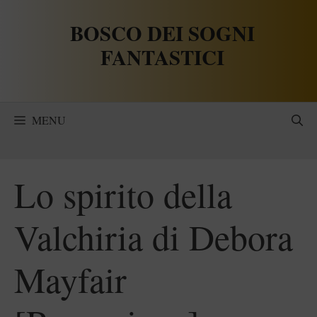
Vai
BOSCO DEI SOGNI
al
contenuto
FANTASTICI
MENU
Lo spirito della
Valchiria di Debora
Mayfair