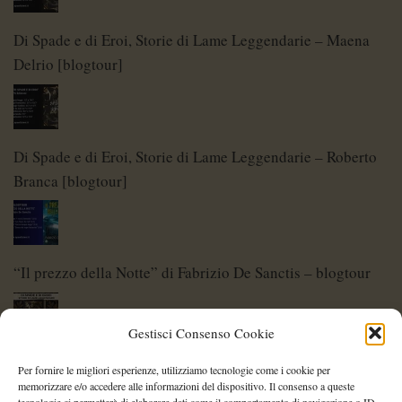
Di Spade e di Eroi, Storie di Lame Leggendarie – Maena
Delrio [blogtour]
Di Spade e di Eroi, Storie di Lame Leggendarie – Roberto
Branca [blogtour]
“Il prezzo della Notte” di Fabrizio De Sanctis – blogtour
Gestisci Consenso Cookie
Di Spade e di Eroi – Storie di Lame Leggendarie
Per fornire le migliori esperienze, utilizziamo tecnologie come i cookie per
memorizzare e/o accedere alle informazioni del dispositivo. Il consenso a queste