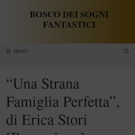
Vai
BOSCO DEI SOGNI
al
contenuto
FANTASTICI
MENU
“Una Strana
Famiglia Perfetta”,
di Erica Stori