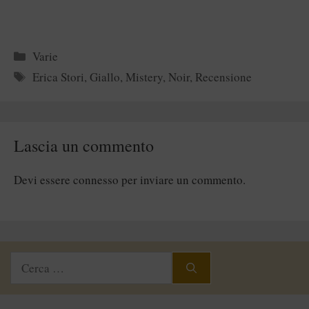
Categorie
Varie
Tag
Erica Stori
,
Giallo
,
Mistery
,
Noir
,
Recensione
Lascia un commento
Devi essere
connesso
per inviare un commento.
Ricerca
per: