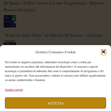
Di Spade e di Eroi, Storie di Lame Leggendarie – Roberto
Branca [blogtour]
“Il prezzo della Notte” di Fabrizio De Sanctis – blogtour
Gestisci Consenso Cookie
Di Spade e di Eroi – Storie di Lame Leggendarie
Per fornire le migliori esperienze, utilizziamo tecnologie come i cookie per
memorizzare e/o accedere alle informazioni del dispositivo. Il consenso a queste
tecnologie ci permetterà di elaborare dati come il comportamento di navigazione o ID
unici su questo sito. Non acconsentire o ritirare il consenso può influire negativamente
su alcune caratteristiche e funzioni.
Shelley Project: al via l’edizione 2026
Gestisci servizi
ACCETTA