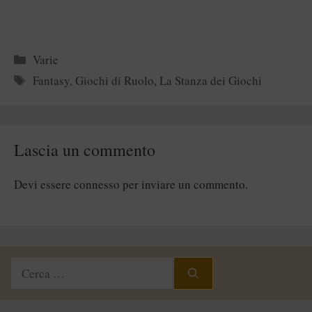
Categorie
Varie
Tag
Fantasy
,
Giochi di Ruolo
,
La Stanza dei Giochi
Lascia un commento
Devi essere
connesso
per inviare un commento.
Ricerca
per: