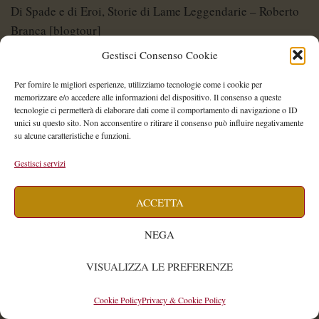
Di Spade e di Eroi, Storie di Lame Leggendarie – Roberto
Branca [blogtour]
Gestisci Consenso Cookie
Per fornire le migliori esperienze, utilizziamo tecnologie come i cookie per
memorizzare e/o accedere alle informazioni del dispositivo. Il consenso a queste
“Il prezzo della Notte” di Fabrizio De Sanctis – blogtour
tecnologie ci permetterà di elaborare dati come il comportamento di navigazione o ID
unici su questo sito. Non acconsentire o ritirare il consenso può influire negativamente
su alcune caratteristiche e funzioni.
Gestisci servizi
Di Spade e di Eroi – Storie di Lame Leggendarie
ACCETTA
NEGA
Shelley Project: al via l’edizione 2026
VISUALIZZA LE PREFERENZE
Cookie Policy
Privacy & Cookie Policy