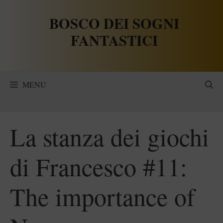
Vai
BOSCO DEI SOGNI
al
contenuto
FANTASTICI
MENU
La stanza dei giochi
di Francesco #11:
The importance of