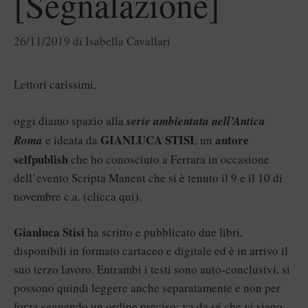
[Segnalazione]
26/11/2019
di
Isabella Cavallari
Lettori carissimi,
oggi diamo spazio alla
serie ambientata nell’Antica
GIANLUCA STISI
autore
Roma
e ideata da
, un
selfpublish
che ho conosciuto a Ferrara in occasione
dell’evento Scripta Manent che si è tenuto il 9 e il 10 di
novembre c.a. (
clicca qui
).
Gianluca Stisi
ha scritto e pubblicato due libri,
disponibili in formato cartaceo e digitale ed è in arrivo il
suo terzo lavoro. Entrambi i testi sono auto-conclusivi, si
possono quindi leggere anche separatamente e non per
forza seguendo un ordine preciso: va da sé che vi siano