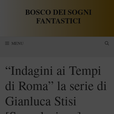
Vai
BOSCO DEI SOGNI
al
contenuto
FANTASTICI
MENU
“Indagini ai Tempi
di Roma” la serie di
Gianluca Stisi