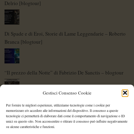
Delrio [blogtour]
Di Spade e di Eroi, Storie di Lame Leggendarie – Roberto
Branca [blogtour]
“Il prezzo della Notte” di Fabrizio De Sanctis – blogtour
Gestisci Consenso Cookie
Di Spade e di Eroi – Storie di Lame Leggendarie
Per fornire le migliori esperienze, utilizziamo tecnologie come i cookie per
memorizzare e/o accedere alle informazioni del dispositivo. Il consenso a queste
tecnologie ci permetterà di elaborare dati come il comportamento di navigazione o ID
unici su questo sito. Non acconsentire o ritirare il consenso può influire negativamente
su alcune caratteristiche e funzioni.
Shelley Project: al via l’edizione 2026