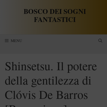
Vai
BOSCO DEI SOGNI
al
contenuto
FANTASTICI
MENU
Shinsetsu. Il potere
della gentilezza di
Clóvis De Barros