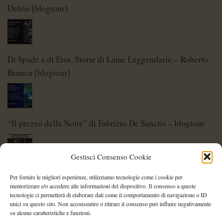
Delrio [blogtour]
Di Spade e di Eroi, Storie di Lame Leggendarie – Roberto
Branca [blogtour]
“Il prezzo della Notte” di Fabrizio De Sanctis – blogtour
Gestisci Consenso Cookie
Di Spade e di Eroi – Storie di Lame Leggendarie
Per fornire le migliori esperienze, utilizziamo tecnologie come i cookie per
memorizzare e/o accedere alle informazioni del dispositivo. Il consenso a queste
tecnologie ci permetterà di elaborare dati come il comportamento di navigazione o ID
unici su questo sito. Non acconsentire o ritirare il consenso può influire negativamente
su alcune caratteristiche e funzioni.