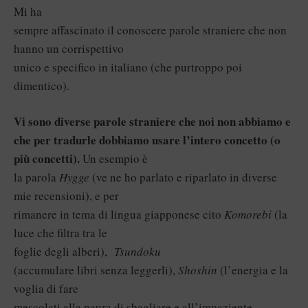
Mi ha
sempre affascinato il conoscere parole straniere che non
hanno un corrispettivo
unico e specifico in italiano (che purtroppo poi
dimentico).
Vi sono diverse parole straniere che noi non abbiamo e
che per tradurle dobbiamo usare l’intero concetto (o
più concetti).
Un esempio è
la parola
Hygge
(ve ne ho parlato e riparlato in diverse
mie recensioni), e per
rimanere in tema di lingua giapponese cito
Komorebi
(la
luce che filtra tra le
foglie degli alberi),
Tsundoku
(accumulare libri senza leggerli),
Shoshin
(l’energia e la
voglia di fare
mescolati alla paura di sbagliare e all’impaziente