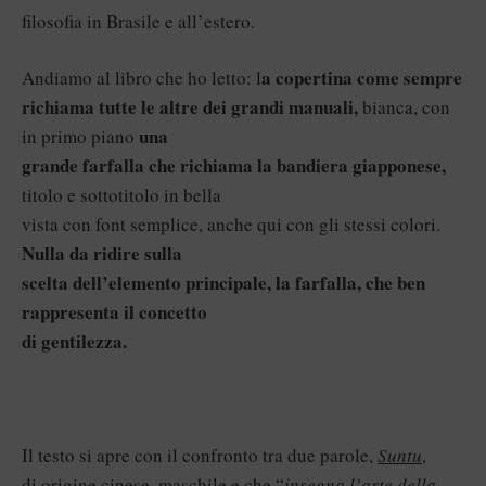
filosofia in Brasile e all’estero.
a copertina come sempre
Andiamo al libro che ho letto: l
richiama tutte le altre dei grandi manuali,
bianca, con
una
in primo piano
grande farfalla che richiama la bandiera giapponese,
titolo e sottotitolo in bella
vista con font semplice, anche qui con gli stessi colori.
Nulla da ridire sulla
scelta dell’elemento principale, la farfalla, che ben
rappresenta il concetto
di gentilezza.
Il testo si apre con il confronto tra due parole,
Suntu
,
di origine cinese, maschile e che “
insegna l’arte della