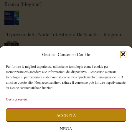
Branca [blogtour]
“Il prezzo della Notte” di Fabrizio De Sanctis – blogtour
Gestisci Consenso Cookie
Di Spade e di Eroi – Storie di Lame Leggendarie
Per fornire le migliori esperienze, utilizziamo tecnologie come i cookie per
memorizzare e/o accedere alle informazioni del dispositivo. Il consenso a queste
tecnologie ci permetterà di elaborare dati come il comportamento di navigazione o ID
unici su questo sito. Non acconsentire o ritirare il consenso può influire negativamente
su alcune caratteristiche e funzioni.
Shelley Project: al via l’edizione 2026
Gestisci servizi
ACCETTA
Saegea – Storia di una diversa di Alessia Vallebona
NEGA