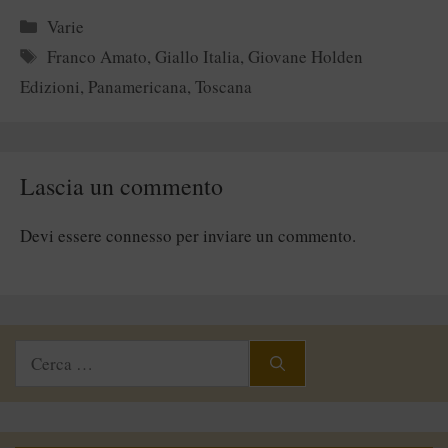
Categorie
Varie
Tag
Franco Amato
,
Giallo Italia
,
Giovane Holden
Edizioni
,
Panamericana
,
Toscana
Lascia un commento
Devi essere
connesso
per inviare un commento.
Ricerca
per: