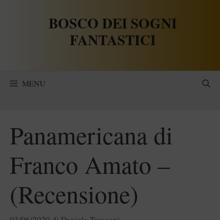
Vai
BOSCO DEI SOGNI
al
contenuto
FANTASTICI
MENU
Panamericana di
Franco Amato –
(Recensione)
03/06/2020
di
Daniela Tresconi