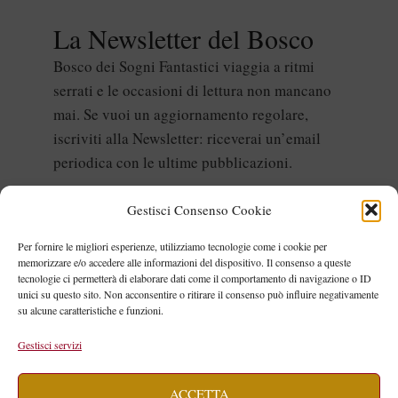
La Newsletter del Bosco
Bosco dei Sogni Fantastici viaggia a ritmi
serrati e le occasioni di lettura non mancano
mai. Se vuoi un aggiornamento regolare,
iscriviti alla Newsletter: riceverai un’email
periodica con le ultime pubblicazioni.
Gestisci Consenso Cookie
Per fornire le migliori esperienze, utilizziamo tecnologie come i cookie per
memorizzare e/o accedere alle informazioni del dispositivo. Il consenso a queste
tecnologie ci permetterà di elaborare dati come il comportamento di navigazione o ID
unici su questo sito. Non acconsentire o ritirare il consenso può influire negativamente
su alcune caratteristiche e funzioni.
Non inviamo spam! Leggi la nostra
Gestisci servizi
Informativa sulla privacy
per avere
maggiori informazioni.
ACCETTA