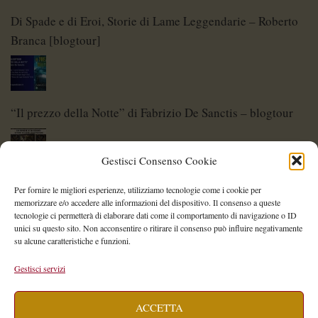
Di Spade e di Eroi, Storie di Lame Leggendarie – Roberto
Branca [blogtour]
“Il prezzo della Notte” di Fabrizio De Sanctis – blogtour
Gestisci Consenso Cookie
Di Spade e di Eroi – Storie di Lame Leggendarie
Per fornire le migliori esperienze, utilizziamo tecnologie come i cookie per
memorizzare e/o accedere alle informazioni del dispositivo. Il consenso a queste
tecnologie ci permetterà di elaborare dati come il comportamento di navigazione o ID
unici su questo sito. Non acconsentire o ritirare il consenso può influire negativamente
su alcune caratteristiche e funzioni.
Shelley Project: al via l’edizione 2026
Gestisci servizi
ACCETTA