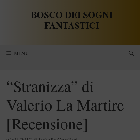
Vai
BOSCO DEI SOGNI
al
contenuto
FANTASTICI
MENU
“Stranizza” di
Valerio La Martire
[Recensione]
04/03/2017
di
Isabella Cavallari