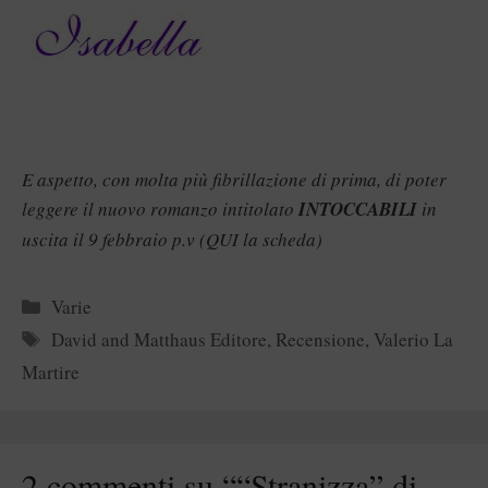
E aspetto, con molta più fibrillazione di prima, di poter
leggere il nuovo romanzo intitolato
INTOCCABILI
in
uscita il 9 febbraio p.v (
QUI
la scheda)
Categorie
Varie
Tag
David and Matthaus Editore
,
Recensione
,
Valerio La
Martire
2 commenti su ““Stranizza” di