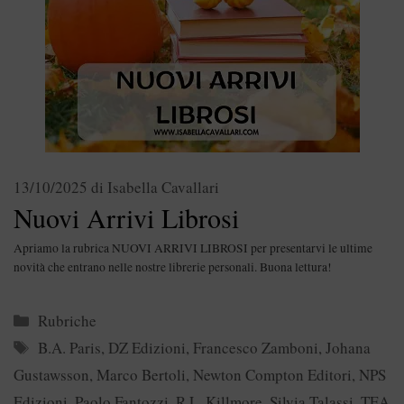
13/10/2025
di
Isabella Cavallari
Nuovi Arrivi Librosi
Apriamo la rubrica NUOVI ARRIVI LIBROSI per presentarvi le ultime
novità che entrano nelle nostre librerie personali. Buona lettura!
Categorie
Rubriche
Tag
B.A. Paris
,
DZ Edizioni
,
Francesco Zamboni
,
Johana
Gustawsson
,
Marco Bertoli
,
Newton Compton Editori
,
NPS
Edizioni
,
Paolo Fantozzi
,
R.L. Killmore
,
Silvia Talassi
,
TEA