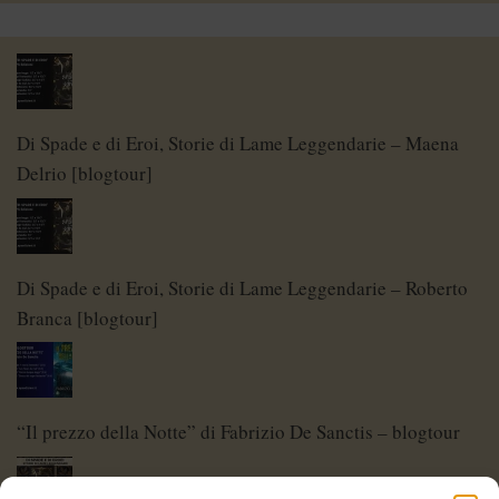
Di Spade e di Eroi, Storie di Lame Leggendarie – Maena
Delrio [blogtour]
Di Spade e di Eroi, Storie di Lame Leggendarie – Roberto
Branca [blogtour]
“Il prezzo della Notte” di Fabrizio De Sanctis – blogtour