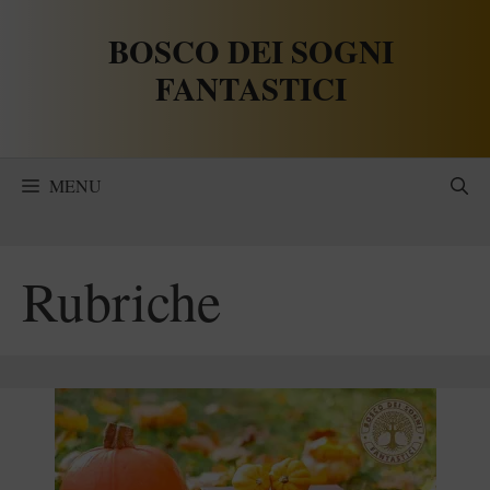
Vai
BOSCO DEI SOGNI
al
contenuto
FANTASTICI
MENU
Rubriche