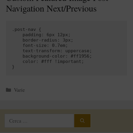
Navigation Next/Previous
.post-nav {

    padding: 6px 12px;

    border-radius: 3px;

    font-size: 0.7em;

    text-transform: uppercase;

    background-color: #ff1956;

    color: #fff !important;

Categorie
Varie
Ricerca
per: