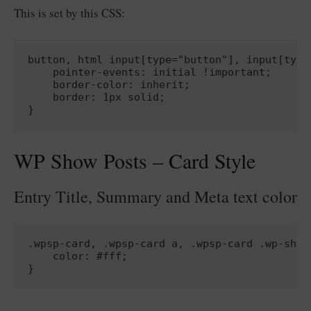
This is set by this CSS:
button, html input[type="button"], input[type
    pointer-events: initial !important;

    border-color: inherit;

    border: 1px solid;

WP Show Posts – Card Style
Entry Title, Summary and Meta text color
.wpsp-card, .wpsp-card a, .wpsp-card .wp-show
    color: #fff;
