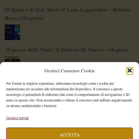
Di Spade e di Eroi, Storie di Lame Leggendarie – Roberto
Branca [blogtour]
“Il prezzo della Notte” di Fabrizio De Sanctis – blogtour
Gestisci Consenso Cookie
Di Spade e di Eroi – Storie di Lame Leggendarie
Per fornire le migliori esperienze, utilizziamo tecnologie come i cookie per
memorizzare e/o accedere alle informazioni del dispositivo. Il consenso a queste
tecnologie ci permetterà di elaborare dati come il comportamento di navigazione o ID
unici su questo sito. Non acconsentire o ritirare il consenso può influire negativamente
su alcune caratteristiche e funzioni.
Shelley Project: al via l’edizione 2026
Gestisci servizi
ACCETTA