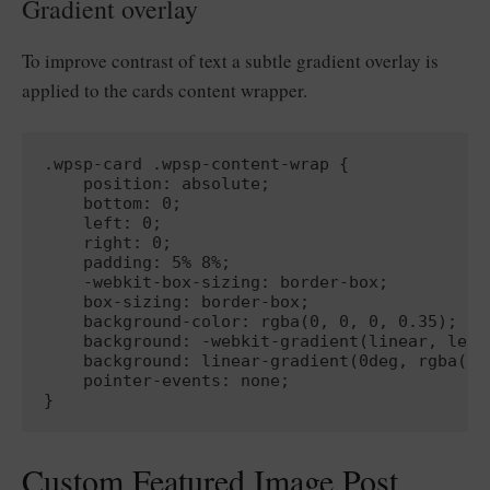
Gradient overlay
To improve contrast of text a subtle gradient overlay is
applied to the cards content wrapper.
.wpsp-card .wpsp-content-wrap {

    position: absolute;

    bottom: 0;

    left: 0;

    right: 0;

    padding: 5% 8%;

    -webkit-box-sizing: border-box;

    box-sizing: border-box;

    background-color: rgba(0, 0, 0, 0.35);

    background: -webkit-gradient(linear, left
    background: linear-gradient(0deg, rgba(80
    pointer-events: none;

Custom Featured Image Post