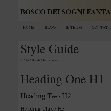
Vai
BOSCO DEI SOGNI FANTA
al
contenuto
HOME
BLOG
IL TEAM
CONTATT
Style Guide
21/09/2018
di
Mister Wide
Heading One H1
Heading Two H2
Heading Three H3