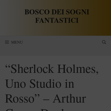
Vai
BOSCO DEI SOGNI
al
contenuto
FANTASTICI
MENU
“Sherlock Holmes,
Uno Studio in
Rosso” – Arthur