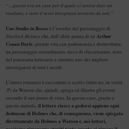
“…questo era un caso per il quale ci veniva dato un
risultato, e tutto il resto bisognava trovarlo da soli.”
Uno Studio in Rosso
è l’esordio del personaggio di
Arthur
Sherlock Holmes
che, dall’abile penna di sir
Conan Doyle
, prende vita con padronanza e disinvoltura:
un personaggio straordinario, ricco di sfaccettature, noto
nel panorama letterario e ritenuto uno dei migliori
investigatori di tutti i secoli.
L’intero romanzo è raccontato e scritto (tutto no, in verità
:P) da Watson che, quindi, spiega ed illustra gli eventi
secondo il suo punto di vista. In questo caso, grazie a
il lettore riesce a godersi appieno ogni
questo metodo,
deduzone di Holmes che, di conseguenza, viene spiegata
direttamente da Holmes a Watson e, noi lettori,
possiamo rimanerne stupiti tanto quanto ci rimane il