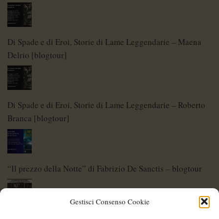
Di Spade e di Eroi, Storie di Lame Leggendarie – Maena
Delrio [blogtour]
Di Spade e di Eroi, Storie di Lame Leggendarie – Roberto
Branca [blogtour]
“Il prezzo della Notte” di Fabrizio De Sanctis – blogtour
Gestisci Consenso Cookie
Di Spade e di Eroi – Storie di Lame Leggendarie