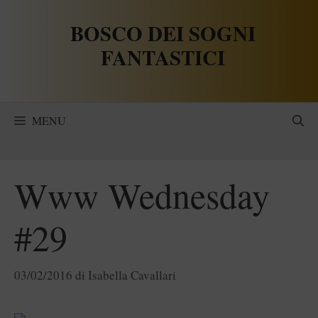
Vai
BOSCO DEI SOGNI
al
contenuto
FANTASTICI
MENU
Www Wednesday
#29
03/02/2016
di
Isabella Cavallari