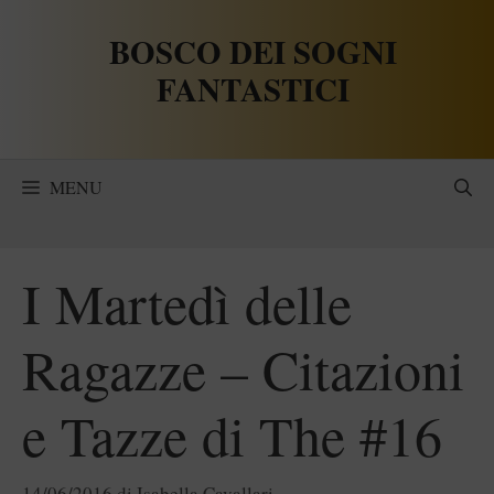
Vai
BOSCO DEI SOGNI
al
contenuto
FANTASTICI
MENU
I Martedì delle
Ragazze – Citazioni
e Tazze di The #16
14/06/2016
di
Isabella Cavallari