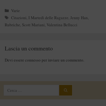
Categorie
Varie
Tag
Citazioni
,
I Martedì delle Ragazze
,
Jenny Han
,
Rubriche
,
Scott Mariani
,
Valentina Bellucci
Lascia un commento
Devi essere
connesso
per inviare un commento.
Ricerca
per: