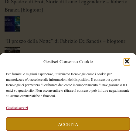
Di Spade e di Eroi, Storie di Lame Leggendarie – Roberto
Branca [blogtour]
“Il prezzo della Notte” di Fabrizio De Sanctis – blogtour
Gestisci Consenso Cookie
Di Spade e di Eroi – Storie di Lame Leggendarie
Per fornire le migliori esperienze, utilizziamo tecnologie come i cookie per
memorizzare e/o accedere alle informazioni del dispositivo. Il consenso a queste
tecnologie ci permetterà di elaborare dati come il comportamento di navigazione o ID
unici su questo sito. Non acconsentire o ritirare il consenso può influire negativamente
su alcune caratteristiche e funzioni.
Shelley Project: al via l’edizione 2026
Gestisci servizi
ACCETTA
Saegea – Storia di una diversa di Alessia Vallebona