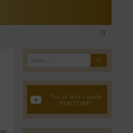
Ricerca
per:
Vai al mio canale
YOUTUBE!
tina