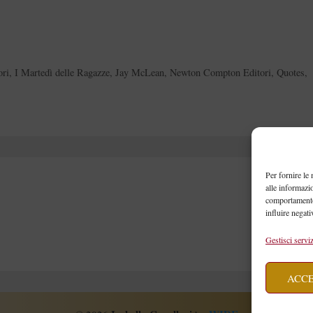
ori
,
I Martedì delle Ragazze
,
Jay McLean
,
Newton Compton Editori
,
Quotes
,
Per fornire le
alle informazi
comportamento 
influire negati
Gestisci serviz
ACC