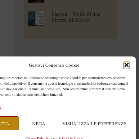
Saegea – Storia di una
diversa di Alessia
Vallebona
Gestisci Consenso Cookie
 migliori esperienze, utilizziamo tecnologie come i cookie per memorizzare e/o accedere
oni del dispositivo. Il consenso a queste tecnologie ci permetterà di elaborare dati come il
di navigazione o ID unici su questo sito. Non acconsentire o ritirare il consenso può
vamente su alcune caratteristiche e funzioni.
i
ETTA
NEGA
VISUALIZZA LE PREFERENZE
Cookie Policy
Privacy & Cookie Policy