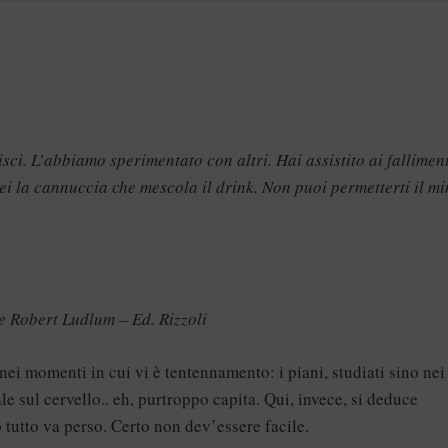
sci. L’abbiamo sperimentato con altri. Hai assistito ai fallimen
 sei la cannuccia che mescola il drink. Non puoi permetterti il m
e Robert Ludlum – Ed. Rizzoli
ei momenti in cui vi è tentennamento: i piani, studiati sino nei
ale sul cervello.. eh, purtroppo capita. Qui, invece, si deduce
 tutto va perso. Certo non dev’essere facile.