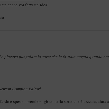
siate anche voi farvi un’idea!
sto!
. Le piaceva pungolare la sorte che le fa stata negata quando no
 Newton Compton Editori
ffardo e spesso, prendersi gioco della sorte che è toccata, aiuta 