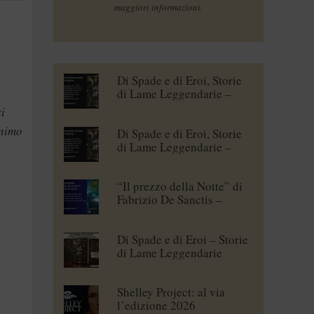
maggiori informazioni.
Di Spade e di Eroi, Storie
di Lame Leggendarie –
Maena Delrio [blogtour]
ti
inimo
Di Spade e di Eroi, Storie
di Lame Leggendarie –
Roberto Branca [blogtour]
“Il prezzo della Notte” di
Fabrizio De Sanctis –
blogtour
Di Spade e di Eroi – Storie
di Lame Leggendarie
Shelley Project: al via
l’edizione 2026