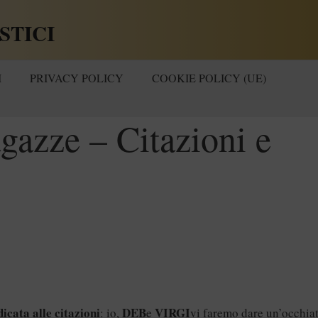
STICI
I
PRIVACY POLICY
COOKIE POLICY (UE)
gazze – Citazioni e
icata alle citazioni
DEB
VIRGI
: io,
e
vi faremo dare un’occhia