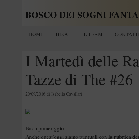
Vai
BOSCO DEI SOGNI FANTA
al
contenuto
HOME
BLOG
IL TEAM
CONTATT
I Martedì delle Ra
Tazze di The #26
20/09/2016
di
Isabella Cavallari
Buon pomeriggio!
la rubrica ded
Anche quest’oggi siamo puntuali con