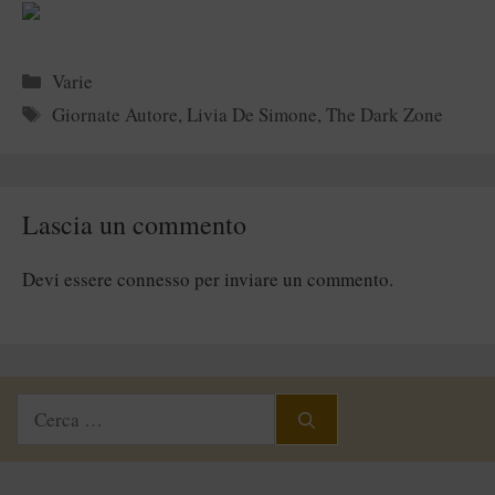
Categorie
Varie
Tag
Giornate Autore
,
Livia De Simone
,
The Dark Zone
Lascia un commento
Devi essere
connesso
per inviare un commento.
Ricerca
per: