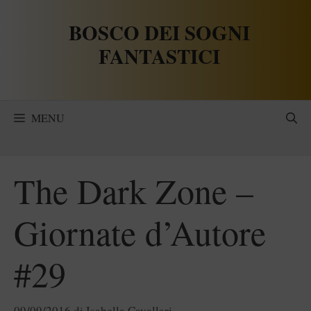
Vai
BOSCO DEI SOGNI
al
contenuto
FANTASTICI
MENU
The Dark Zone –
Giornate d’Autore
#29
09/09/2016
di
Isabella Cavallari