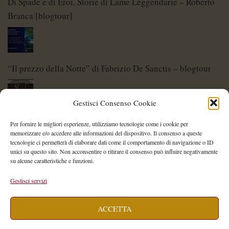
Di Spade e di Eroi, Storie di Lame Leggendarie – Roberto
Branca [blogtour]
“Il prezzo della Notte” di Fabrizio De Sanctis – blogtour
Gestisci Consenso Cookie
Di Spade e di Eroi – Storie di Lame Leggendarie
Per fornire le migliori esperienze, utilizziamo tecnologie come i cookie per
memorizzare e/o accedere alle informazioni del dispositivo. Il consenso a queste
tecnologie ci permetterà di elaborare dati come il comportamento di navigazione o ID
unici su questo sito. Non acconsentire o ritirare il consenso può influire negativamente
su alcune caratteristiche e funzioni.
Shelley Project: al via l’edizione 2026
Gestisci servizi
ACCETTA
Saegea – Storia di una diversa di Alessia Vallebona