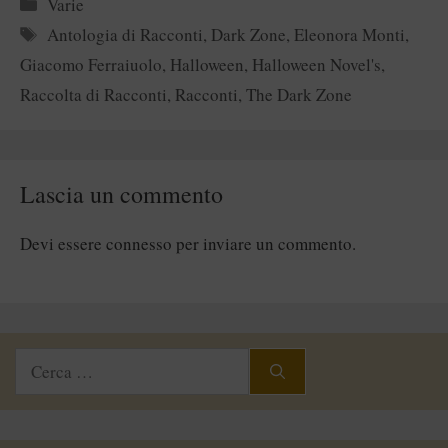
Categorie
Varie
Tag
Antologia di Racconti
,
Dark Zone
,
Eleonora Monti
,
Giacomo Ferraiuolo
,
Halloween
,
Halloween Novel's
,
Raccolta di Racconti
,
Racconti
,
The Dark Zone
Lascia un commento
Devi essere
connesso
per inviare un commento.
Ricerca
per: