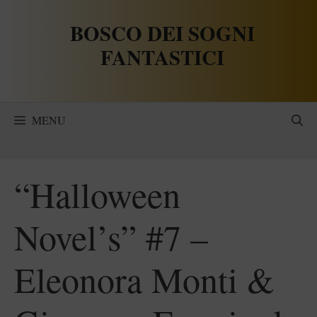
Vai
BOSCO DEI SOGNI
al
contenuto
FANTASTICI
MENU
“Halloween
Novel’s” #7 –
Eleonora Monti &