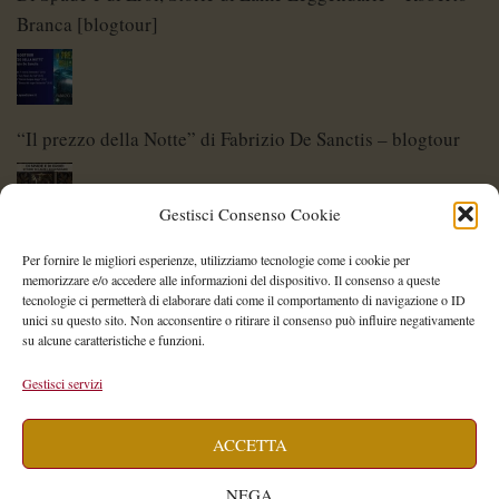
Branca [blogtour]
“Il prezzo della Notte” di Fabrizio De Sanctis – blogtour
Gestisci Consenso Cookie
Di Spade e di Eroi – Storie di Lame Leggendarie
Per fornire le migliori esperienze, utilizziamo tecnologie come i cookie per
memorizzare e/o accedere alle informazioni del dispositivo. Il consenso a queste
tecnologie ci permetterà di elaborare dati come il comportamento di navigazione o ID
unici su questo sito. Non acconsentire o ritirare il consenso può influire negativamente
su alcune caratteristiche e funzioni.
Shelley Project: al via l’edizione 2026
Gestisci servizi
ACCETTA
Saegea – Storia di una diversa di Alessia Vallebona
NEGA