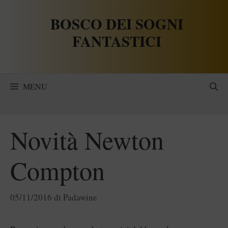
Vai
BOSCO DEI SOGNI
al
contenuto
FANTASTICI
MENU
Novità Newton
Compton
05/11/2016
di
Padawine