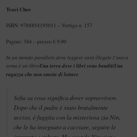
Traci Chee
ISBN: 9788854195011 – Vertigo n. 157
Pagine: 384 – prezzo € 9,90
In un mondo parallelo dove leggere sarà illegale l’unica
arma è un libro
Una terra dove i libri sono banditi
Una
ragazza che non smette di lottare
Sefia sa cosa significa dover sopravvivere.
Dopo che il padre è stato brutalmente
ucciso, è fuggita con la misteriosa zia Nin,
che le ha insegnato a cacciare, seguire le
impronte e rubare. Ma quando Nin viene