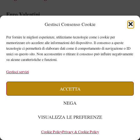
Enzo Valentini
Gestisci Consenso Cookie
ISBN: 9788854194892 – I volti della storia n. 389
Per fornire le migliori esperienze, utilizziamo tecnologie come i cookie per
memorizzare e/o accedere alle informazioni del dispositivo. Il consenso a queste
Pagine: 432 – prezzo € 12,00
tecnologie ci permetterà di elaborare dati come il comportamento di navigazione o ID
unici su questo sito. Non acconsentire o ritirare il consenso può influire negativamente
su alcune caratteristiche e funzioni.
Tre secoli di guerre che cambiarono la storia
Gestisci servizi
Lo scontro totale tra Islam e cristianesimo che
insanguinò il medioevo
ACCETTA
NEGA
VISUALIZZA LE PREFERENZE
La storia delle battaglie tra Islam e
cristianesimo è una lunga scia di sangue,
Cookie Policy
Privacy & Cookie Policy