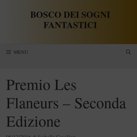
Vai
BOSCO DEI SOGNI
al
contenuto
FANTASTICI
MENU
Premio Les
Flaneurs – Seconda
Edizione
06/12/2016
di
Isabella Cavallari