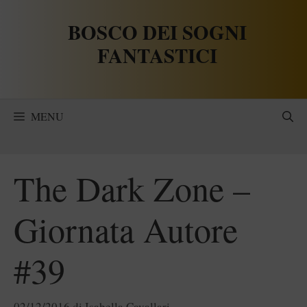
Vai
BOSCO DEI SOGNI
al
contenuto
FANTASTICI
MENU
The Dark Zone –
Giornata Autore
#39
02/12/2016
di
Isabella Cavallari