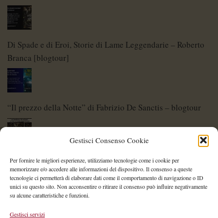
Di Spade e di Eroi, Storie di Lame Leggendarie – Roberto
Branca [blogtour]
“Il prezzo della Notte” di Fabrizio De Sanctis – blogtour
Gestisci Consenso Cookie
Di Spade e di Eroi – Storie di Lame Leggendarie
Per fornire le migliori esperienze, utilizziamo tecnologie come i cookie per
memorizzare e/o accedere alle informazioni del dispositivo. Il consenso a queste
tecnologie ci permetterà di elaborare dati come il comportamento di navigazione o ID
unici su questo sito. Non acconsentire o ritirare il consenso può influire negativamente
su alcune caratteristiche e funzioni.
Shelley Project: al via l’edizione 2026
Gestisci servizi