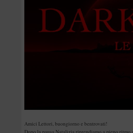
Amici Lettori, buongiorno e bentrovati!
Dopo la pausa Natalizia riprendiamo a pieno ritmo a