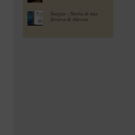
Saegea – Storia di una
diversa di Alessia
Vallebona