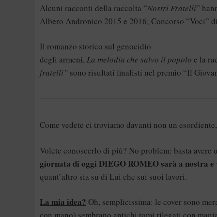
Alcuni racconti della raccolta “
Nostri Fratelli
” han
Albero Andronico 2015 e 2016; Concorso “Voci” d
Il romanzo storico sul genocidio
degli armeni,
La melodia che salvo il
popolo
e la ra
fratelli”
sono risultati finalisti nel premio “Il Gio
Come vedete ci troviamo davanti non un esordiente, 
Volete conoscerlo di più? No problem: basta avere u
giornata di oggi DIEGO ROMEO sarà a nostra e v
quant’altro sia su di Lui che sui suoi lavori.
La mia idea?
Oh, semplicissima: le cover sono merav
con mano) sembrano antichi tomi rilegati con maniac