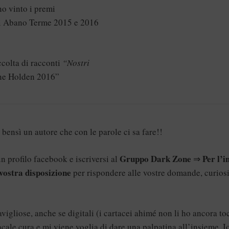
no vinto i premi
i Abano Terme 2015 e 2016
ccolta di racconti
“Nostri
vane Holden 2016”
bensì un autore che con le parole ci sa fare!!
Gruppo Dark Zone
Per l’i
n profilo facebook e iscriversi al
⇒
ostra disposizione
per rispondere alle vostre domande, curiosi
igliose, anche se digitali (i cartacei ahimé non li ho ancora to
ale cura e mi viene voglia di dare una palpatina all’insieme. I