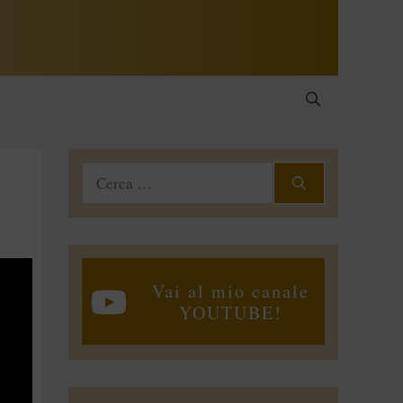
Ricerca
per:
Vai al mio canale
YOUTUBE!