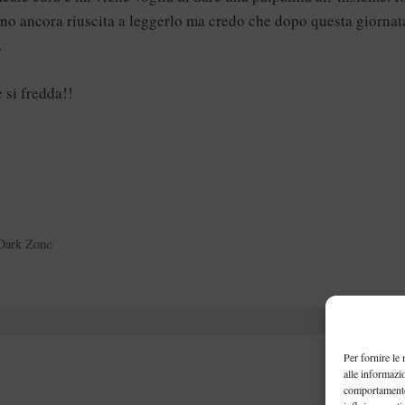
ono ancora riuscita a leggerlo ma credo che dopo questa giornat
…
è si fredda!!
Dark Zone
Per fornire le
alle informazi
comportamento 