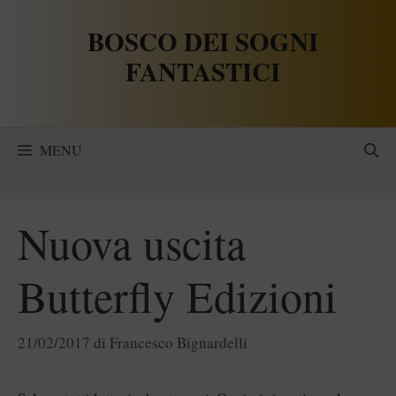
Vai
BOSCO DEI SOGNI
al
contenuto
FANTASTICI
MENU
Nuova uscita
Butterfly Edizioni
21/02/2017
di
Francesco Bignardelli