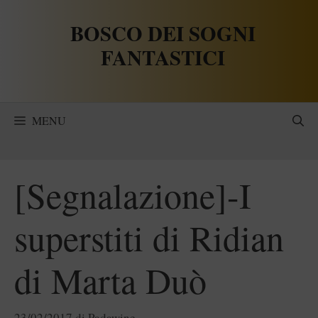
Vai
BOSCO DEI SOGNI
al
contenuto
FANTASTICI
MENU
[Segnalazione]-I
superstiti di Ridian
di Marta Duò
23/02/2017
di
Padawine