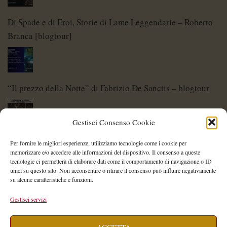
Di Spade e di Eroi, Storie di Lame Leggendarie – Roberto
Branca [blogtour]
“Il prezzo della Notte” di Fabrizio De Sanctis – blogtour
Gestisci Consenso Cookie
Di Spade e di Eroi – Storie di Lame Leggendarie
Per fornire le migliori esperienze, utilizziamo tecnologie come i cookie per
memorizzare e/o accedere alle informazioni del dispositivo. Il consenso a queste
tecnologie ci permetterà di elaborare dati come il comportamento di navigazione o ID
unici su questo sito. Non acconsentire o ritirare il consenso può influire negativamente
su alcune caratteristiche e funzioni.
Shelley Project: al via l’edizione 2026
Gestisci servizi
ACCETTA