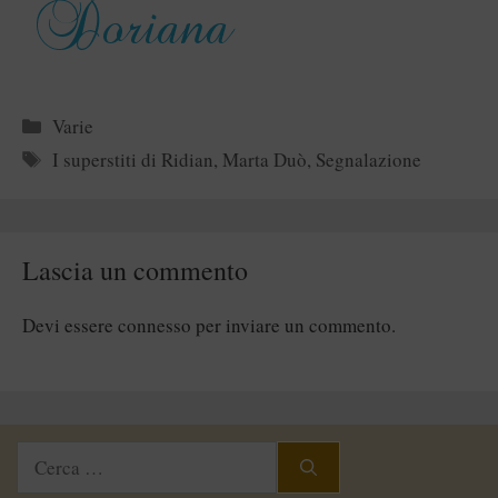
Categorie
Varie
Tag
I superstiti di Ridian
,
Marta Duò
,
Segnalazione
Lascia un commento
Devi essere
connesso
per inviare un commento.
Ricerca
per: