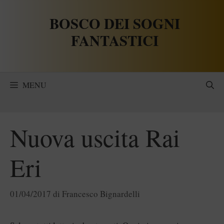
Vai
BOSCO DEI SOGNI
al
contenuto
FANTASTICI
MENU
Nuova uscita Rai
Eri
01/04/2017
di
Francesco Bignardelli