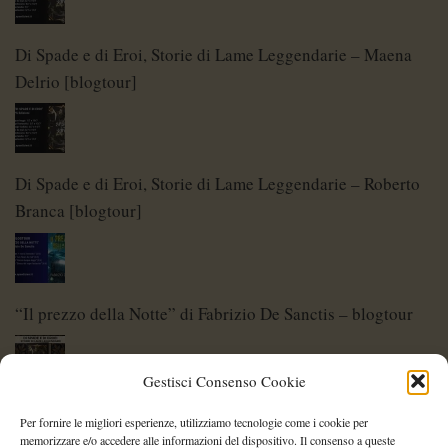
Di Spade e di Eroi, Storie di Lame Leggendarie – Maena
Delrio [blogtour]
Di Spade e di Eroi, Storie di Lame Leggendarie – Roberto
Branca [blogtour]
“Il prezzo della Notte” di Fabrizio De Sanctis – blogtour
Gestisci Consenso Cookie
Di Spade e di Eroi – Storie di Lame Leggendarie
Per fornire le migliori esperienze, utilizziamo tecnologie come i cookie per
memorizzare e/o accedere alle informazioni del dispositivo. Il consenso a queste