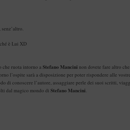
 senz’altro.
erché è Lui XD
Stefano Mancini
o che ruota intorno a
non dovete fare altro che
giorno l’ospite sarà a disposizione per poter rispondere alle vostr
o di conoscere l’autore, assaggiare perle dei suoi scritti, viag
Stefano Mancini
volti dal magico mondo di
.