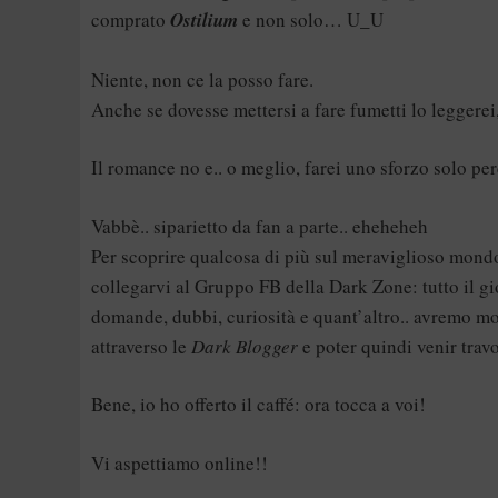
comprato
Ostilium
e non solo… U_U
Niente, non ce la posso fare.
Anche se dovesse mettersi a fare fumetti lo leggerei,
Il romance no e.. o meglio, farei uno sforzo solo p
Vabbè.. siparietto da fan a parte.. eheheheh
Per scoprire qualcosa di più sul meraviglioso mond
collegarvi al
Gruppo FB della Dark Zone
: tutto il 
domande, dubbi, curiosità e quant’altro.. avremo mod
attraverso le
Dark Blogger
e poter quindi venir tra
Bene, io ho offerto il caffé: ora tocca a voi!
Vi aspettiamo online!!