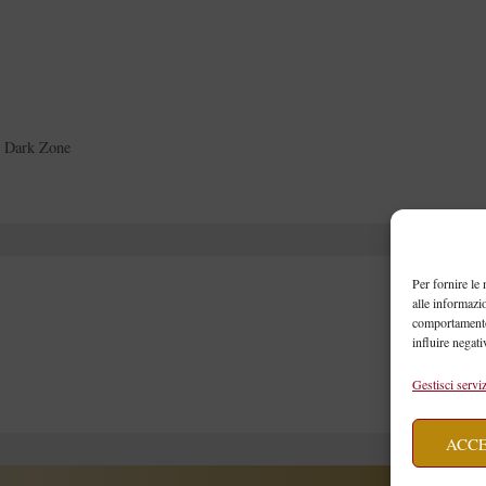
 Dark Zone
Per fornire le
alle informazi
comportamento 
influire negati
Gestisci serviz
ACC