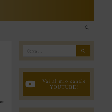
Ricerca
per:
Vai al mio canale
YOUTUBE!
con