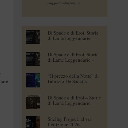
maggiori informazioni.
Di Spade e di Eroi, Storie
di Lame Leggendarie –
Maena Delrio [blogtour]
Di Spade e di Eroi, Storie
di Lame Leggendarie –
Roberto Branca [blogtour]
e
“Il prezzo della Notte” di
giare
Fabrizio De Sanctis –
blogtour
Di Spade e di Eroi – Storie
di Lame Leggendarie
Shelley Project: al via
l’edizione 2026