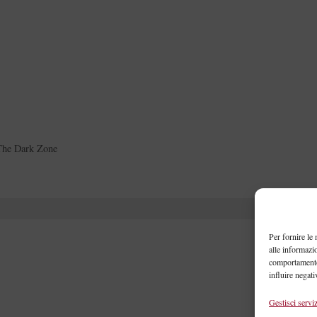
The Dark Zone
Per fornire le
alle informazi
comportamento 
influire negati
Gestisci serviz