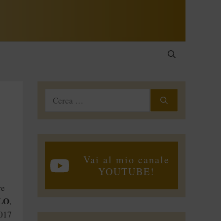
Ricerca
per:
Vai al mio canale
YOUTUBE!
re
LO
,
2017