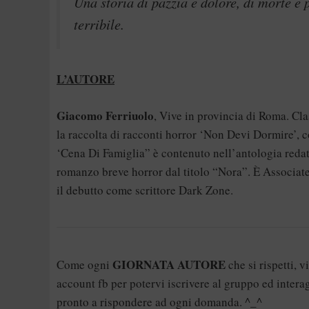
Una storia di pazzia e dolore, di morte e 
terribile.
L’AUTORE
Giacomo Ferriuolo
, Vive in provincia di Roma. Cl
la raccolta di racconti horror ‘Non Devi Dormire’, c
‘Cena Di Famiglia” è contenuto nell’antologia redat
romanzo breve horror dal titolo “Nora”. È Associa
il debutto come scrittore Dark Zone.
GIORNATA AUTORE
Come ogni
che si rispetti, 
account fb per potervi iscrivere al gruppo ed inter
pronto a rispondere ad ogni domanda. ^_^