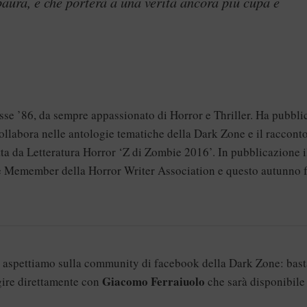
paura, e che porterà a una verità ancora più cupa e
asse ’86, da sempre appassionato di Horror e Thriller. Ha pubbli
ollabora nelle antologie tematiche della Dark Zone e il raccont
ta da Letteratura Horror ‘Z di Zombie 2016’. In pubblicazione i
te Memember della Horror Writer Association e questo autunno 
vi aspettiamo sulla
community di facebook della Dark Zone
: bas
Giacomo Ferraiuolo
agire direttamente con
che sarà disponibile