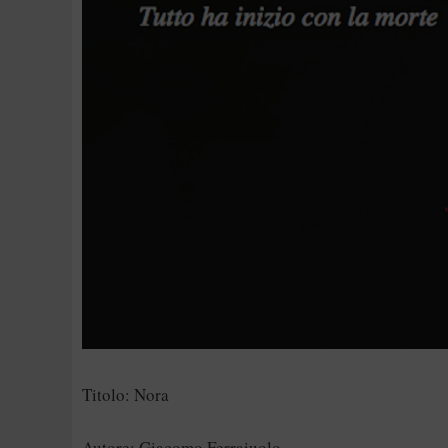
Titolo: Nora
Autore: Giacomo Ferraiuolo