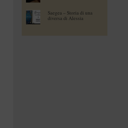
Saegea – Storia di una
diversa di Alessia
Vallebona