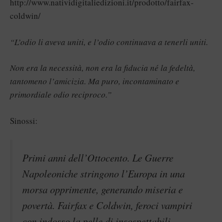
http://www.natividigitaliedizioni.it/prodotto/fairfax-
coldwin/
“L’odio li aveva uniti, e l’odio continuava a tenerli uniti.
Non era la necessità, non era la fiducia né la fedeltà,
tantomeno l’amicizia. Ma puro, incontaminato e
primordiale odio reciproco.”
Sinossi:
Primi anni dell’Ottocento. Le Guerre
Napoleoniche stringono l’Europa in una
morsa opprimente, generando miseria e
povertà. Fairfax e Coldwin, feroci vampiri
con indosso la pelle di insospettabili