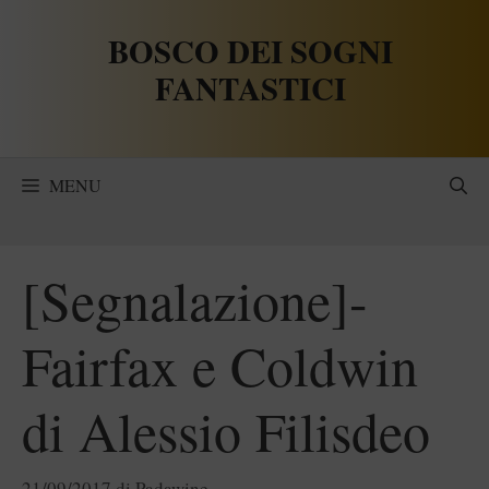
Vai
BOSCO DEI SOGNI
al
contenuto
FANTASTICI
MENU
[Segnalazione]-
Fairfax e Coldwin
di Alessio Filisdeo
21/09/2017
di
Padawine