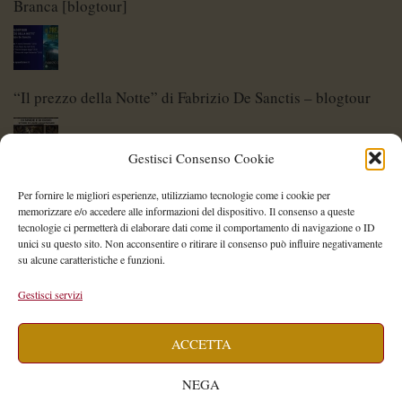
Branca [blogtour]
“Il prezzo della Notte” di Fabrizio De Sanctis – blogtour
Gestisci Consenso Cookie
Di Spade e di Eroi – Storie di Lame Leggendarie
Per fornire le migliori esperienze, utilizziamo tecnologie come i cookie per
memorizzare e/o accedere alle informazioni del dispositivo. Il consenso a queste
tecnologie ci permetterà di elaborare dati come il comportamento di navigazione o ID
unici su questo sito. Non acconsentire o ritirare il consenso può influire negativamente
su alcune caratteristiche e funzioni.
Shelley Project: al via l’edizione 2026
Gestisci servizi
ACCETTA
Saegea – Storia di una diversa di Alessia Vallebona
NEGA