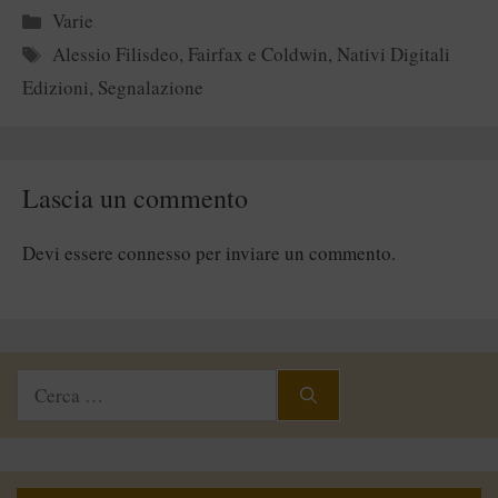
Categorie
Varie
Tag
Alessio Filisdeo
,
Fairfax e Coldwin
,
Nativi Digitali
Edizioni
,
Segnalazione
Lascia un commento
Devi essere
connesso
per inviare un commento.
Ricerca
per: