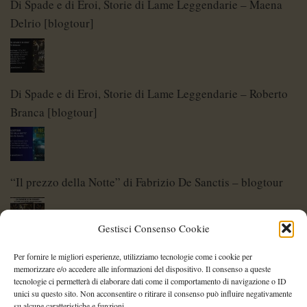
Di Spade e di Eroi, Storie di Lame Leggendarie – Maena
Delrio [blogtour]
Di Spade e di Eroi, Storie di Lame Leggendarie – Roberto
Branca [blogtour]
“Il prezzo della Notte” di Fabrizio De Sanctis – blogtour
Gestisci Consenso Cookie
Di Spade e di Eroi – Storie di Lame Leggendarie
Per fornire le migliori esperienze, utilizziamo tecnologie come i cookie per
memorizzare e/o accedere alle informazioni del dispositivo. Il consenso a queste
tecnologie ci permetterà di elaborare dati come il comportamento di navigazione o ID
unici su questo sito. Non acconsentire o ritirare il consenso può influire negativamente
su alcune caratteristiche e funzioni.