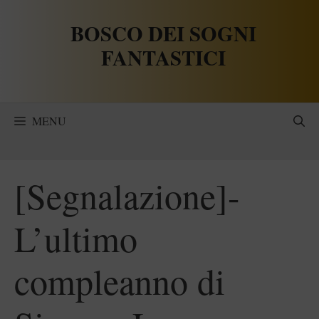
Vai
BOSCO DEI SOGNI
al
contenuto
FANTASTICI
MENU
[Segnalazione]-
L’ultimo
compleanno di