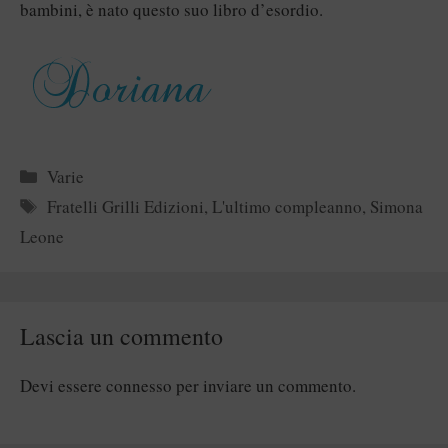
bambini, è nato questo suo libro d’esordio.
Categorie
Varie
Tag
Fratelli Grilli Edizioni
,
L'ultimo compleanno
,
Simona
Leone
Lascia un commento
Devi essere
connesso
per inviare un commento.