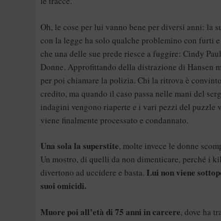
le tracce.
Oh, le cose per lui vanno bene per diversi anni: la s
con la legge ha solo qualche problemino con furti e
che una delle sue prede riesce a fuggire: Cindy Pauls
Donne. Approfittando della distrazione di Hansen men
per poi chiamare la polizia. Chi la ritrova è convint
credito, ma quando il caso passa nelle mani del ser
indagini vengono riaperte e i vari pezzi del puzzle
viene finalmente processato e condannato.
Una sola la superstite
, molte invece le donne scompa
Un mostro, di quelli da non dimenticare, perché i ki
Lui non viene sottop
divertono ad uccidere e basta.
suoi omicidi.
Muore poi all’età di 75 anni in carcere
, dove ha t