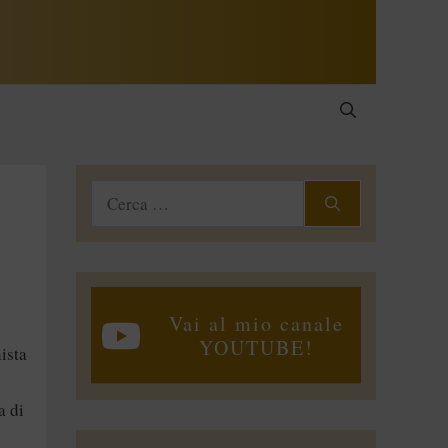
Ricerca
per:
Vai al mio canale
YOUTUBE!
ista
a di