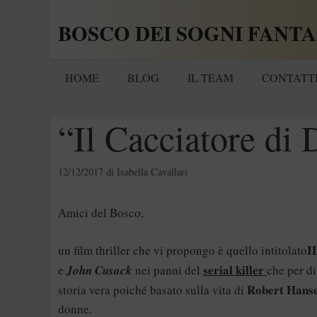
Vai
BOSCO DEI SOGNI FANTA
al
contenuto
HOME
BLOG
IL TEAM
CONTATT
“Il Cacciatore di 
12/12/2017
di
Isabella Cavallari
Amici del Bosco,
I
un film thriller che vi propongo è quello intitolato
serial killer
e
John Cusack
nei panni del
che per di
Robert Hans
storia vera poiché basato sulla vita di
donne.