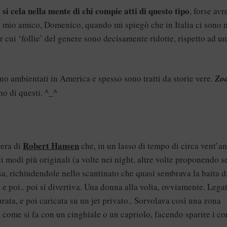
si cela nella mente di chi compie atti di questo tipo
, forse avr
 mio amico, Domenico, quando mi spiegò che in Italia ci sono 
cui ‘follie’ del genere sono decisamente ridotte, rispetto ad un
ono ambientati in America e spesso sono tratti da storie vere.
Zo
no di questi. ^_^
Robert Hansen
vera di
che, in un lasso di tempo di circa vent’an
i modi più originali (a volte nei night, altre volte proponendo s
asa, richiudendole nello scantinato che quasi sembrava la baita d
 e poi.. poi si divertiva. Una donna alla volta, ovviamente. Lega
urata, e poi caricata su un jet privato.. Sorvolava così una zona
come si fa con un cinghiale o un capriolo, facendo sparire i co