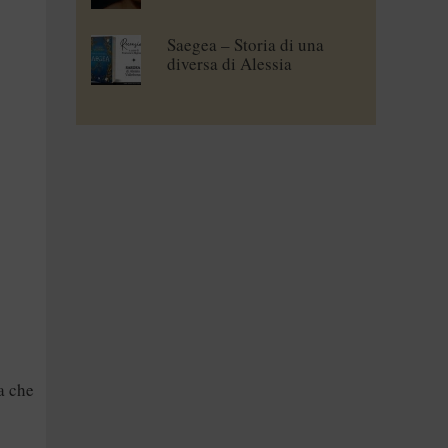
Saegea – Storia di una
diversa di Alessia
Vallebona
a che