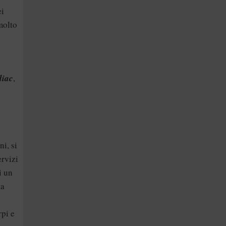
ei
molto
diac
,
ni, si
ervizi
i un
ta
rpi e