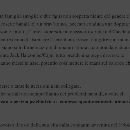
ua famiglia (moglie e due figli) non sospetta niente del genere e 
 cosette banali. E’ un brav’uomo.. peccato conduca una doppia 
on è, infatti, l’unica superstite al massacro seriale del Cacciato
tre cerca di sistemare l’aeroplano, riesce a fuggire e a rintana
o siano solo farneticazioni di una prostituta a cui non dare alcun
gente Jack Halcombe/Cage, tutto prende una piega diversa: le
 vanno messi in asse, potendo così mettere le mani sul balordo c
rse e tante le uccisioni a lui collegate.
ller seriali non sempre hanno dei problemi mentali, a volte si
osto a perizia psichiatrica e confessa spontaneamente alcuni 
rascorso il resto della sua vita dalla condanna avvenuta nel 1984