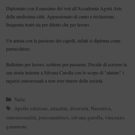
Diplomato con il massimo dei voti all’Accademia Agorà Arte
della medesima città. Appassionato di canto e recitazione,
frequenta teatri sia per diletto che per lavoro.
Un artista con la passione dei capelli, infatti si diploma come
parrucchiere.
Ballerino per lavoro, scrittore per passione. Decide di scrivere la
sua storia insieme a Silvana Carolla con lo scopo di “aiutare” i
ragazzi omosessuali a non aver timore della società.
Categorie
Varie
Tag
Apollo edizioni
,
attualità
,
diversità
,
Narrativa
,
omosessualità
,
psicoanalitico
,
silvana garolla
,
vincenzo
gammone