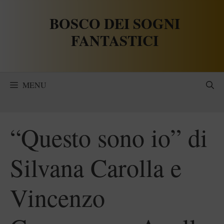
Vai
BOSCO DEI SOGNI
al
contenuto
FANTASTICI
MENU
“Questo sono io” di
Silvana Carolla e
Vincenzo