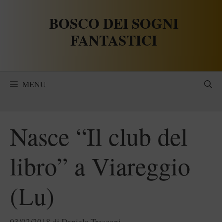
Vai
BOSCO DEI SOGNI
al
contenuto
FANTASTICI
MENU
Nasce “Il club del
libro” a Viareggio
(Lu)
03/02/2018
di
Daniela Tresconi