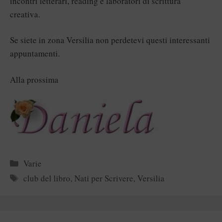
incontri letterari, reading e laboratori di scrittura
creativa.
Se siete in zona Versilia non perdetevi questi interessanti
appuntamenti.
Alla prossima
Categorie
Varie
Tag
club del libro
,
Nati per Scrivere
,
Versilia