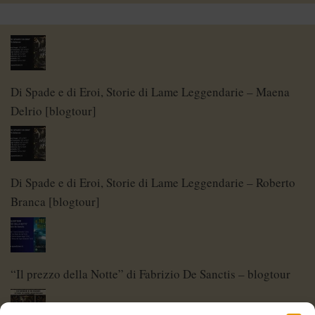
Di Spade e di Eroi, Storie di Lame Leggendarie – Maena
Delrio [blogtour]
Di Spade e di Eroi, Storie di Lame Leggendarie – Roberto
Branca [blogtour]
“Il prezzo della Notte” di Fabrizio De Sanctis – blogtour