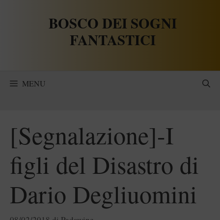
Vai
BOSCO DEI SOGNI
al
contenuto
FANTASTICI
MENU
[Segnalazione]-I
figli del Disastro di
Dario Degliuomini
08/02/2018
di
Padawine