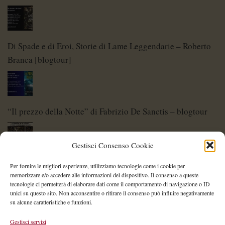
Di Spade e di Eroi, Storie di Lame Leggendarie – Roberto
Branca [blogtour]
“Il prezzo della Notte” di Fabrizio De Sanctis – blogtour
Gestisci Consenso Cookie
Di Spade e di Eroi – Storie di Lame Leggendarie
Per fornire le migliori esperienze, utilizziamo tecnologie come i cookie per
memorizzare e/o accedere alle informazioni del dispositivo. Il consenso a queste
tecnologie ci permetterà di elaborare dati come il comportamento di navigazione o ID
unici su questo sito. Non acconsentire o ritirare il consenso può influire negativamente
su alcune caratteristiche e funzioni.
Shelley Project: al via l’edizione 2026
Gestisci servizi