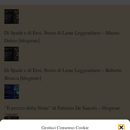
Di Spade e di Eroi, Storie di Lame Leggendarie – Maena
Delrio [blogtour]
Di Spade e di Eroi, Storie di Lame Leggendarie – Roberto
Branca [blogtour]
“Il prezzo della Notte” di Fabrizio De Sanctis – blogtour
Gestisci Consenso Cookie