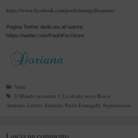
https://www.facebook.com/paolo
fumagalliautore/
Pagina Twitter dedicata all’autore:
https://twitter.com/PaoloFscri
ttore
Categorie
Varie
Tag
Il Mondo incantato 1
,
La strada verso Bosco
Autunno
,
Lettere Animate
,
Paolo Fumagalli
,
Segnalazioni
Lascia un commento