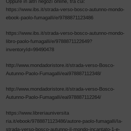
Oppure in altri negozi online, tra cui:
https://www.ibs.it/strada-vers
o-bosco-autunno-mondo-
ebook-pa
olo-fumagalli/e/9788871123486
https://www.ibs.it/strada-vers
o-bosco-autunno-mondo-
libro-pa
olo-fumagalli/e/9788871122649?
inventoryId=99490478
http://www.mondadoristore.it/s
trada-verso-Bosco-
Autunno-Paol
o-Fumagalli/eai978887112348/
http://www.mondadoristore.it/s
trada-verso-Bosco-
Autunno-Paol
o-Fumagalli/eai978887112264/
https://www.libreriauniversita
ria.it/ebook/9788871123486/aut
ore-paolo-fumagalli/la-
strada-
verso-bosco-autunno-il-mondo-
incantato-1-e-