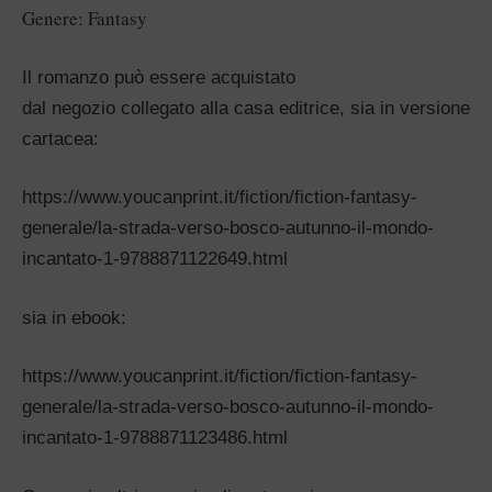
Genere: Fantasy
Il romanzo può essere acquistato
dal negozio collegato alla casa editrice, sia in versione
cartacea:
https://www.youcanprint.it/fic
tion/fiction-fantasy-
generale/
la-strada-verso-bosco-autunno-
il-mondo-
incantato-1-978887112
2649.html
sia in ebook:
https://www.youcanprint.it/fic
tion/fiction-fantasy-
generale/
la-strada-verso-bosco-autunno-
il-mondo-
incantato-1-978887112
3486.html