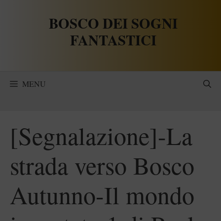
Vai
BOSCO DEI SOGNI
al
contenuto
FANTASTICI
MENU
[Segnalazione]-La
strada verso Bosco
Autunno-Il mondo