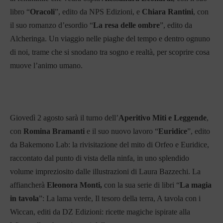
libro “
Oracoli
”, edito da NPS Edizioni, e
Chiara Rantini
, con
il suo romanzo d’esordio “
La resa delle ombre
”, edito da
Alcheringa. Un viaggio nelle piaghe del tempo e dentro ognuno
di noi, trame che si snodano tra sogno e realtà, per scoprire cosa
muove l’animo umano.
Giovedì 2 agosto sarà il turno dell’
Aperitivo Miti e Leggende
,
con
Romina Bramanti
e il suo nuovo lavoro “
Euridice
”, edito
da Bakemono Lab: la rivisitazione del mito di Orfeo e Euridice,
raccontato dal punto di vista della ninfa, in uno splendido
volume impreziosito dalle illustrazioni di Laura Bazzechi. La
affiancherà
Eleonora Monti,
con la sua serie di libri “
La magia
in tavola
”: La lama verde, Il tesoro della terra, A tavola con i
Wiccan, editi da DZ Edizioni: ricette magiche ispirate alla