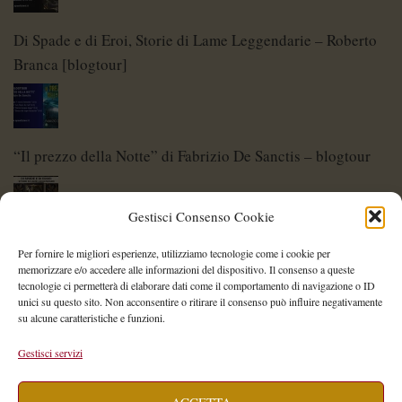
Di Spade e di Eroi, Storie di Lame Leggendarie – Roberto
Branca [blogtour]
“Il prezzo della Notte” di Fabrizio De Sanctis – blogtour
Gestisci Consenso Cookie
Di Spade e di Eroi – Storie di Lame Leggendarie
Per fornire le migliori esperienze, utilizziamo tecnologie come i cookie per
memorizzare e/o accedere alle informazioni del dispositivo. Il consenso a queste
tecnologie ci permetterà di elaborare dati come il comportamento di navigazione o ID
unici su questo sito. Non acconsentire o ritirare il consenso può influire negativamente
su alcune caratteristiche e funzioni.
Shelley Project: al via l’edizione 2026
Gestisci servizi
ACCETTA