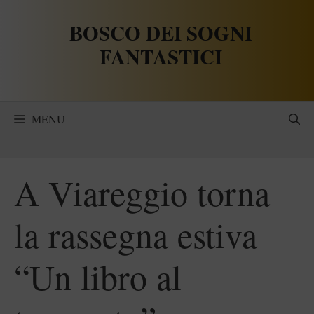
Vai
BOSCO DEI SOGNI
al
contenuto
FANTASTICI
MENU
A Viareggio torna
la rassegna estiva
“Un libro al