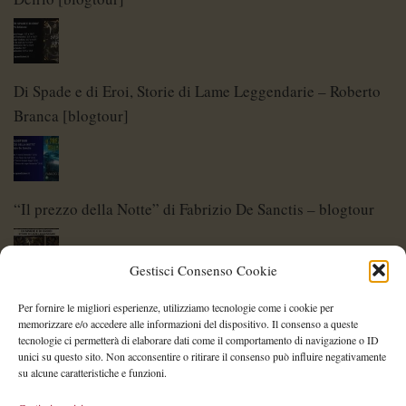
Di Spade e di Eroi, Storie di Lame Leggendarie – Roberto
Branca [blogtour]
“Il prezzo della Notte” di Fabrizio De Sanctis – blogtour
Gestisci Consenso Cookie
Di Spade e di Eroi – Storie di Lame Leggendarie
Per fornire le migliori esperienze, utilizziamo tecnologie come i cookie per
memorizzare e/o accedere alle informazioni del dispositivo. Il consenso a queste
tecnologie ci permetterà di elaborare dati come il comportamento di navigazione o ID
unici su questo sito. Non acconsentire o ritirare il consenso può influire negativamente
su alcune caratteristiche e funzioni.
Shelley Project: al via l’edizione 2026