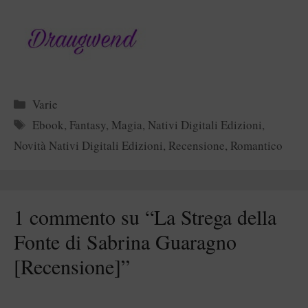
Categorie
Varie
Tag
Ebook
,
Fantasy
,
Magia
,
Nativi Digitali Edizioni
,
Novità Nativi Digitali Edizioni
,
Recensione
,
Romantico
1 commento su “La Strega della
Fonte di Sabrina Guaragno
[Recensione]”