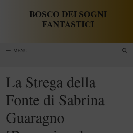
Vai
BOSCO DEI SOGNI
al
contenuto
FANTASTICI
MENU
La Strega della
Fonte di Sabrina
Guaragno