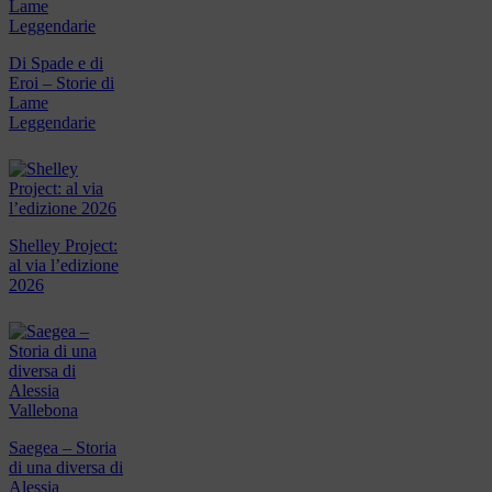
Di Spade e di
Eroi – Storie di
Lame
Leggendarie
Shelley Project:
al via l’edizione
2026
Saegea – Storia
di una diversa di
Alessia