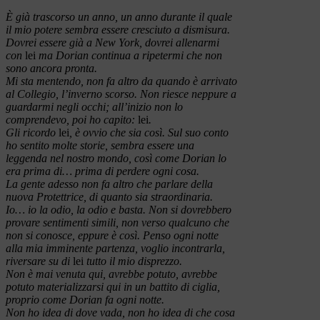
È già trascorso un anno, un anno durante il quale
il mio potere sembra essere cresciuto a dismisura.
Dovrei essere già a New York, dovrei allenarmi
con
lei
ma Dorian continua a ripetermi che non
sono ancora pronta.
Mi sta mentendo, non fa altro da quando è arrivato
al Collegio, l’inverno scorso. Non riesce neppure a
guardarmi negli occhi; all’inizio non lo
comprendevo, poi ho capito:
lei
.
Gli ricordo
lei
, è ovvio che sia così. Sul suo conto
ho sentito molte storie, sembra essere una
leggenda nel nostro mondo, così come Dorian lo
era prima di… prima di perdere ogni cosa.
La gente adesso non fa altro che parlare della
nuova Protettrice, di quanto sia straordinaria.
Io… io la odio, la odio e basta. Non si dovrebbero
provare sentimenti simili, non verso qualcuno che
non si conosce, eppure è così. Penso ogni notte
alla mia imminente partenza, voglio incontrarla,
riversare su di
lei
tutto il mio disprezzo.
Non è mai venuta qui, avrebbe potuto, avrebbe
potuto materializzarsi qui in un battito di ciglia,
proprio come Dorian fa ogni notte.
Non ho idea di dove vada, non ho idea di che cosa