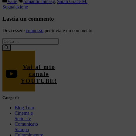
Categorie
Tag
Varie
romantic fantasy
,
Sarah Grace M.
,
Segnalazione
Lascia un commento
Devi essere
connesso
per inviare un commento.
Ricerca
per:
Vai al mio
canale
YOUTUBE!
Categorie
Blog Tour
Cinema e
Serie Tv
Comunicato
Stampa
Culturalmentre