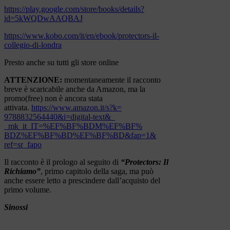
https://play.google.com/store/
books/details?
id=5kWQDwAAQBAJ
https://www.kobo.com/it/en/
ebook/protectors-il-
collegio-
di-londra
Presto anche su tutti gli store online
ATTENZIONE:
momentaneamente il racconto
breve è scaricabile anche da Amazon, ma la
promo(free) non è ancora stata
attivata.
https://www.amazon.it/s?k=
9788832564440&i=digital-text&_
_mk_it_IT=%EF%BF%BDM%EF%BF%
BDZ%EF%BF%BD%EF%BF%BD&fap=1&
ref=sr_fapo
Il racconto è il prologo al seguito di
“Protectors: Il
Richiamo”
, primo capitolo della saga, ma può
anche essere letto a prescindere dall’acquisto del
primo volume.
Sinossi