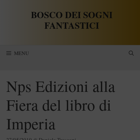
Vai
BOSCO DEI SOGNI
al
contenuto
FANTASTICI
MENU
Nps Edizioni alla
Fiera del libro di
Imperia
27/05/2019
di
Daniela Tresconi