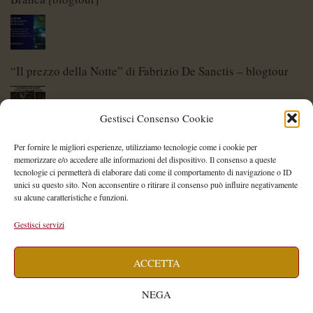
“Il prezzo della Notte” di Fabrizio De Sanctis – blogtour
Gestisci Consenso Cookie
Di Spade e di Eroi – Storie di Lame Leggendarie
Per fornire le migliori esperienze, utilizziamo tecnologie come i cookie per
memorizzare e/o accedere alle informazioni del dispositivo. Il consenso a queste
tecnologie ci permetterà di elaborare dati come il comportamento di navigazione o ID
unici su questo sito. Non acconsentire o ritirare il consenso può influire negativamente
su alcune caratteristiche e funzioni.
Shelley Project: al via l’edizione 2026
Gestisci servizi
ACCETTA
Saegea – Storia di una diversa di Alessia Vallebona
NEGA