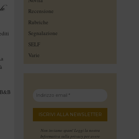
Novità
Recensione
Rubriche
Segnalazione
editi
SELF
Varie
La
à
el B&B
Non inviamo spam! Leggi la nostra
Informativa sulla privacy
per avere