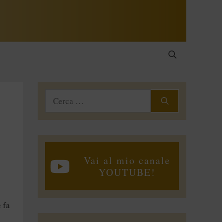
Ricerca
per:
Vai al mio canale
YOUTUBE!
 fa