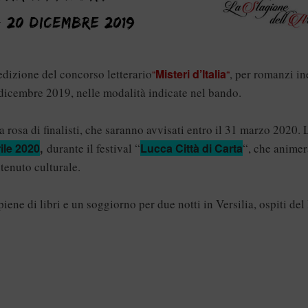
edizione del concorso letterario
“
Misteri d’Italia
“
, per romanzi in
 dicembre 2019, nelle modalità indicate nel bando.
na rosa di finalisti, che saranno avvisati entro il 31 marzo 2020. 
ile 2020
,
durante il festival “
Lucca Città di Carta
“, che animer
ntenuto culturale.
 piene di libri e un soggiorno per due notti in Versilia, ospiti d