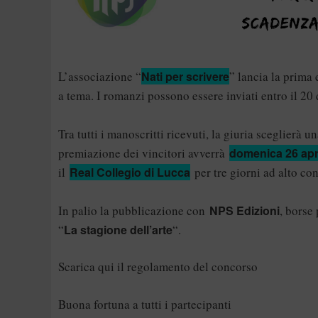
L’associazione “
Nati per scrivere
” lancia la prima 
a tema. I romanzi possono essere inviati entro il 20
Tra tutti i manoscritti ricevuti, la giuria sceglierà u
premiazione dei vincitori avverrà
domenica 26 apr
il
Real Collegio di Lucca
per tre giorni ad alto co
In palio la pubblicazione con
NPS Edizioni
, borse
“
La stagione dell’arte
“.
Scarica qui il regolamento del concorso
Buona fortuna a tutti i partecipanti