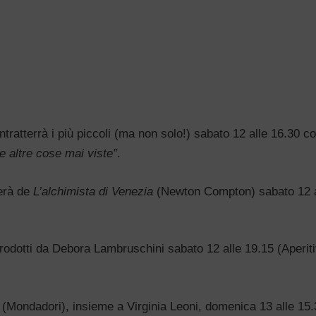
ntratterrà i più piccoli (ma non solo!) sabato 12 alle 16.30 c
i e altre cose mai viste”
.
lerà de
L’alchimista di Venezia
(Newton Compton) sabato 12 a
trodotti da Debora Lambruschini sabato 12 alle 19.15 (Aperit
(Mondadori), insieme a Virginia Leoni, domenica 13 alle 15.