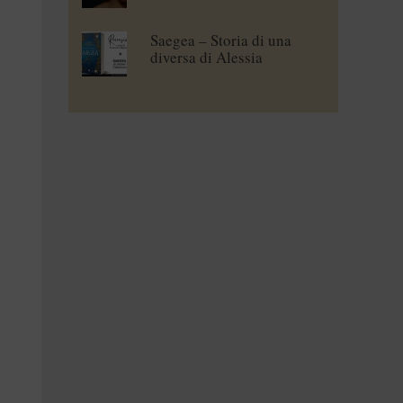
Saegea – Storia di una
diversa di Alessia
Vallebona