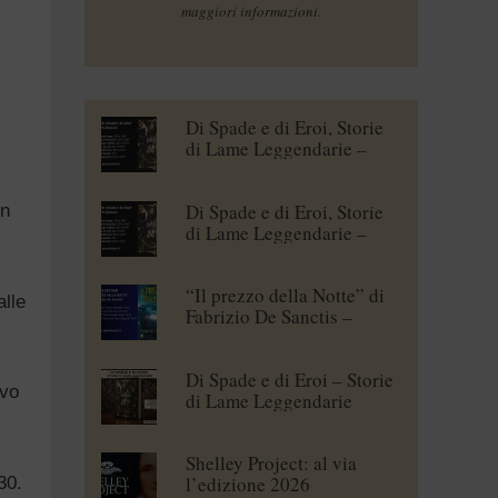
maggiori informazioni.
Di Spade e di Eroi, Storie
di Lame Leggendarie –
Maena Delrio [blogtour]
Di Spade e di Eroi, Storie
on
di Lame Leggendarie –
Roberto Branca [blogtour]
“Il prezzo della Notte” di
lle
Fabrizio De Sanctis –
blogtour
Di Spade e di Eroi – Storie
ivo
di Lame Leggendarie
Shelley Project: al via
l’edizione 2026
30.