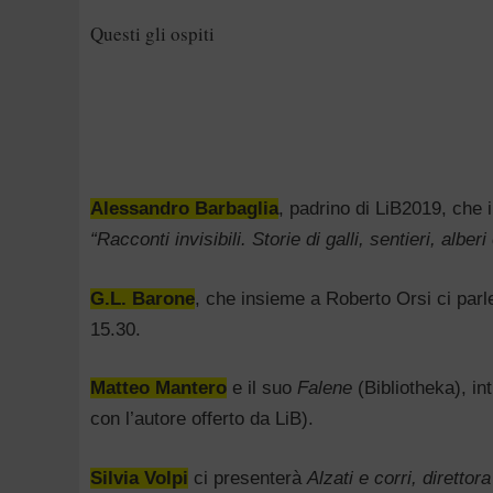
Questi gli ospiti
Alessandro Barbaglia
, padrino di LiB2019, che i
“Racconti invisibili. Storie di galli, sentieri, alber
G.L. Barone
, che insieme a Roberto Orsi ci par
15.30.
Matteo Mantero
e il suo
Falene
(Bibliotheka), in
con l’autore offerto da LiB).
Silvia Volpi
ci presenterà
Alzati e corri, direttora