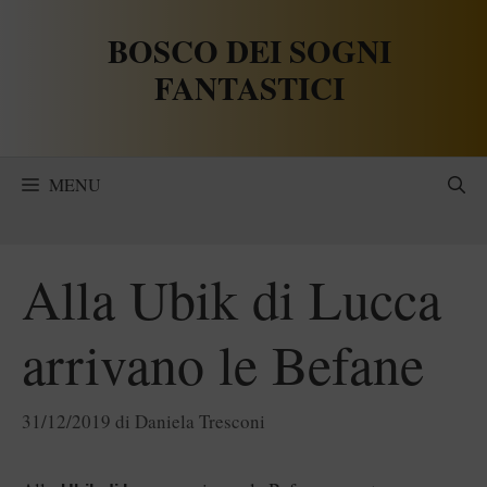
Vai
BOSCO DEI SOGNI
al
contenuto
FANTASTICI
MENU
Alla Ubik di Lucca
arrivano le Befane
31/12/2019
di
Daniela Tresconi