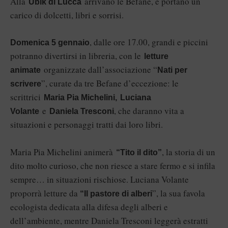
Alla
arrivano le Befane, e portano un
Ubik di Lucca
carico di dolcetti, libri e sorrisi.
, dalle ore 17.00, grandi e piccini
Domenica 5 gennaio
potranno divertirsi in libreria, con le
letture
organizzate dall’associazione “
animate
Nati per
”, curate da tre Befane d’eccezione: le
scrivere
scrittrici
Maria Pia Michelini,
Luciana
e
, che daranno vita a
Volante
Daniela Tresconi
situazioni e personaggi tratti dai loro libri.
Maria Pia Michelini animerà
, la storia di un
“Tito il dito”
dito molto curioso, che non riesce a stare fermo e si infila
sempre… in situazioni rischiose. Luciana Volante
proporrà letture da
”, la sua favola
“Il pastore di alberi
ecologista dedicata alla difesa degli alberi e
dell’ambiente, mentre Daniela Tresconi leggerà estratti