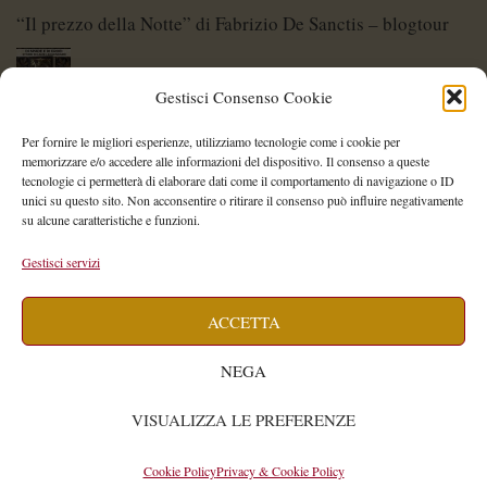
“Il prezzo della Notte” di Fabrizio De Sanctis – blogtour
Gestisci Consenso Cookie
Di Spade e di Eroi – Storie di Lame Leggendarie
Per fornire le migliori esperienze, utilizziamo tecnologie come i cookie per
memorizzare e/o accedere alle informazioni del dispositivo. Il consenso a queste
tecnologie ci permetterà di elaborare dati come il comportamento di navigazione o ID
unici su questo sito. Non acconsentire o ritirare il consenso può influire negativamente
su alcune caratteristiche e funzioni.
Shelley Project: al via l’edizione 2026
Gestisci servizi
ACCETTA
Saegea – Storia di una diversa di Alessia Vallebona
NEGA
VISUALIZZA LE PREFERENZE
Isabella Cavallari
WIDE
© 2026
by
Cookie Policy
Privacy & Cookie Policy