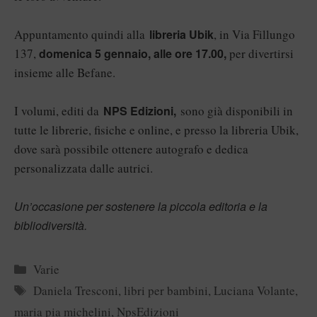
Appuntamento quindi alla
libreria Ubik
, in Via Fillungo
137,
domenica 5 gennaio, alle ore 17.00,
per divertirsi
insieme alle Befane.
I volumi, editi da
NPS Edizioni,
sono già disponibili in
tutte le librerie, fisiche e online, e presso la libreria Ubik,
dove sarà possibile ottenere autografo e dedica
personalizzata dalle autrici.
Un’occasione per sostenere la piccola editoria e la
bibliodiversità.
Categorie
Varie
Tag
Daniela Tresconi
,
libri per bambini
,
Luciana Volante
,
maria pia michelini
,
NpsEdizioni