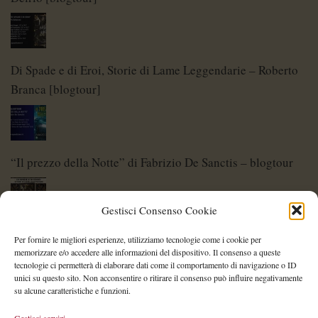
Di Spade e di Eroi, Storie di Lame Leggendarie – Roberto
Branca [blogtour]
“Il prezzo della Notte” di Fabrizio De Sanctis – blogtour
Gestisci Consenso Cookie
Di Spade e di Eroi – Storie di Lame Leggendarie
Per fornire le migliori esperienze, utilizziamo tecnologie come i cookie per
memorizzare e/o accedere alle informazioni del dispositivo. Il consenso a queste
tecnologie ci permetterà di elaborare dati come il comportamento di navigazione o ID
unici su questo sito. Non acconsentire o ritirare il consenso può influire negativamente
su alcune caratteristiche e funzioni.
Shelley Project: al via l’edizione 2026