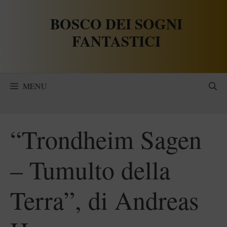
Vai
BOSCO DEI SOGNI
al
contenuto
FANTASTICI
MENU
“Trondheim Sagen
– Tumulto della
Terra”, di Andreas