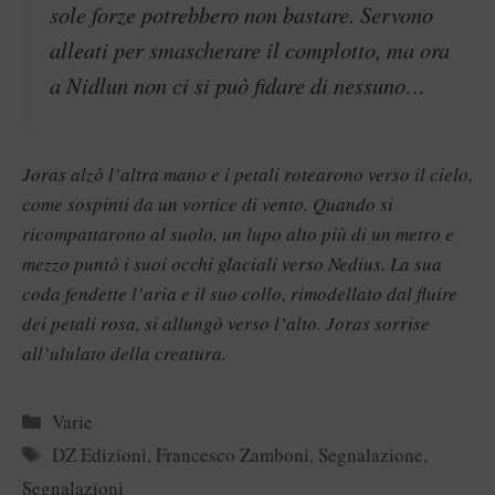
sole forze potrebbero non bastare. Servono
alleati per smascherare il complotto, ma ora
a Nidlun non ci si può fidare di nessuno…
Joras alzò l’altra mano e i petali rotearono verso il cielo,
come sospinti da un vortice di vento. Quando si
ricompattarono al suolo, un lupo alto più di un metro e
mezzo puntò i suoi occhi glaciali verso Nedius. La sua
coda fendette l’aria e il suo collo, rimodellato dal fluire
dei petali rosa, si allungò verso l’alto. Joras sorrise
all’ululato della creatura.
Categorie
Varie
Tag
DZ Edizioni
,
Francesco Zamboni
,
Segnalazione
,
Segnalazioni