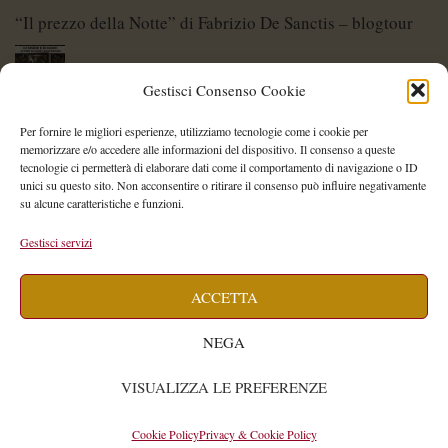
“Il prezzo della Notte” di Fabrizio De Sanctis – blogtour
Gestisci Consenso Cookie
Di Spade e di Eroi – Storie di Lame Leggendarie
Per fornire le migliori esperienze, utilizziamo tecnologie come i cookie per
memorizzare e/o accedere alle informazioni del dispositivo. Il consenso a queste
tecnologie ci permetterà di elaborare dati come il comportamento di navigazione o ID
unici su questo sito. Non acconsentire o ritirare il consenso può influire negativamente
su alcune caratteristiche e funzioni.
Shelley Project: al via l’edizione 2026
Gestisci servizi
ACCETTA
Saegea – Storia di una diversa di Alessia Vallebona
NEGA
VISUALIZZA LE PREFERENZE
Isabella Cavallari
WIDE
© 2026
by
Cookie Policy
Privacy & Cookie Policy