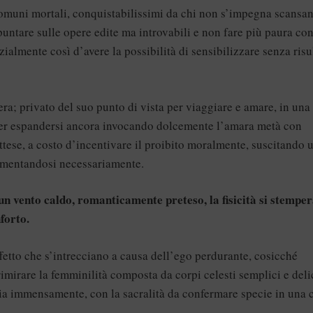
i comuni mortali, conquistabilissimi da chi non s’impegna scansa
puntare sulle opere edite ma introvabili e non fare più paura con
zialmente così d’avere la possibilità di sensibilizzare senza risu
era; privato del suo punto di vista per viaggiare e amare, in una
, per espandersi ancora invocando dolcemente l’amara metà con
ttese, a costo d’incentivare il proibito moralmente, suscitando 
limentandosi necessariamente.
 un vento caldo, romanticamente preteso, la fisicità si stemper
forto.
ffetto che s’intrecciano a causa dell’ego perdurante, cosicché
imirare la femminilità composta da corpi celesti semplici e delic
ia immensamente, con la sacralità da confermare specie in una c