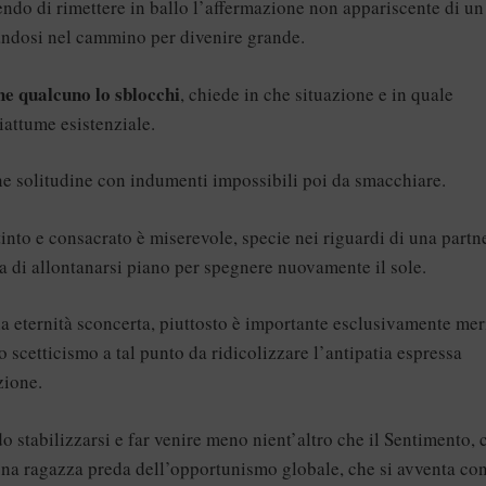
dendo di rimettere in ballo l’affermazione non appariscente di un
andosi nel cammino per divenire grande.
che qualcuno lo sblocchi
, chiede in che situazione e in quale
attume esistenziale.
one solitudine con indumenti impossibili poi da smacchiare.
tinto e consacrato è miserevole, specie nei riguardi di una partn
 di allontanarsi piano per spegnere nuovamente il sole.
ia eternità sconcerta, piuttosto è importante esclusivamente mer
 scetticismo a tal punto da ridicolizzare l’antipatia espressa
zione.
o stabilizzarsi e far venire meno nient’altro che il Sentimento, 
una ragazza preda dell’opportunismo globale, che si avventa co