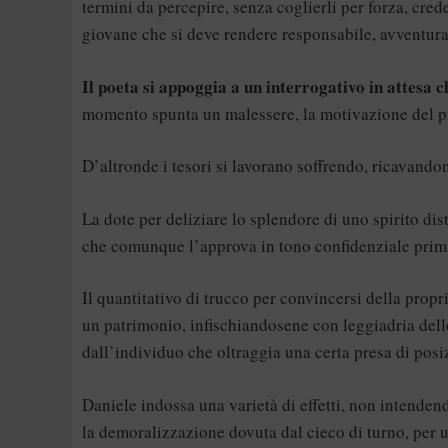
termini da percepire, senza coglierli per forza, cre
giovane che si deve rendere responsabile, avventur
Il poeta si appoggia a un interrogativo in attesa 
momento spunta un malessere, la motivazione del pi
D’altronde i tesori si lavorano soffrendo, ricavand
La dote per deliziare lo splendore di uno spirito dis
che comunque l’approva in tono confidenziale prima
Il quantitativo di trucco per convincersi della propr
un patrimonio, infischiandosene con leggiadria dello
dall’individuo che oltraggia una certa presa di posi
Daniele indossa una varietà di effetti, non intendend
la demoralizzazione dovuta dal cieco di turno, per 