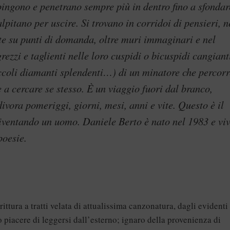
ingono e penetrano sempre più in dentro fino a sfondar
lpitano per uscire. Si trovano in corridoi di pensieri, n
ute su punti di domanda, oltre muri immaginari e nel
ezzi e taglienti nelle loro cuspidi o bicuspidi cangiant
ccoli diamanti splendenti…) di un minatore che percorr
 a cercare se stesso. È un viaggio fuori dal branco,
vora pomeriggi, giorni, mesi, anni e vite. Questo è il
 diventando un uomo. Daniele Berto è nato nel 1983 e vi
poesie.
ittura a tratti velata di attualissima canzonatura, dagli evidenti
o piacere di leggersi dall’esterno; ignaro della provenienza di