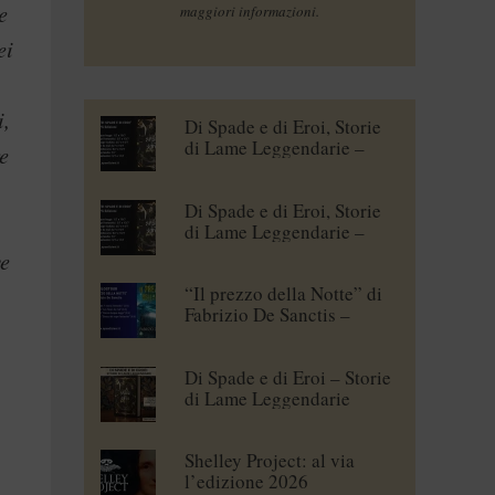
e
maggiori informazioni.
ei
i,
Di Spade e di Eroi, Storie
di Lame Leggendarie –
e
Maena Delrio [blogtour]
Di Spade e di Eroi, Storie
di Lame Leggendarie –
Roberto Branca [blogtour]
ve
“Il prezzo della Notte” di
Fabrizio De Sanctis –
blogtour
Di Spade e di Eroi – Storie
di Lame Leggendarie
Shelley Project: al via
l’edizione 2026