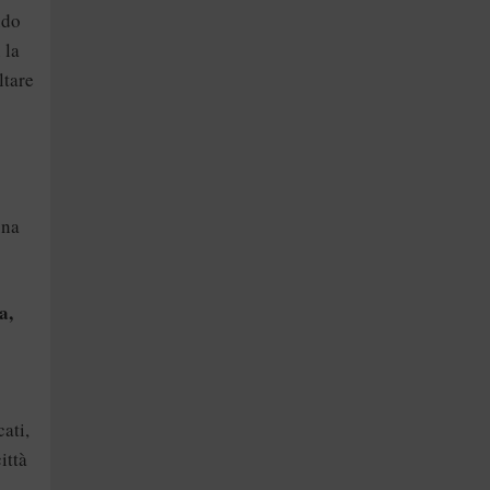
ndo
 la
ltare
una
a,
ati,
ittà