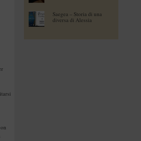
Saegea – Storia di una
diversa di Alessia
Vallebona
er
itarsi
con
n