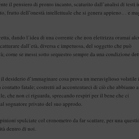
e il pensiero di pronto incanto, scaturito dall’analisi di testi i
o, frutto dell’onestà intellettuale che si genera appieno… e ma
etta, dando l’idea di una corrente che non elettrizza oramai al
 catturare dall’età, diversa e impetuosa, del soggetto che può
’età; come se messi sotto sequestro sempre da una condizione det
il desiderio d’immaginare cosa prova un meraviglioso volatile 
 contatto fatale; costretti ad accontentarci di ciò che abbiamo a
e, che non ci riguarda, sprecando respiri per il bene che ci
dal sognatore privato del suo approdo.
opinioni spulciate col cronometro da far scattare, per una quest
ità dentro di noi.