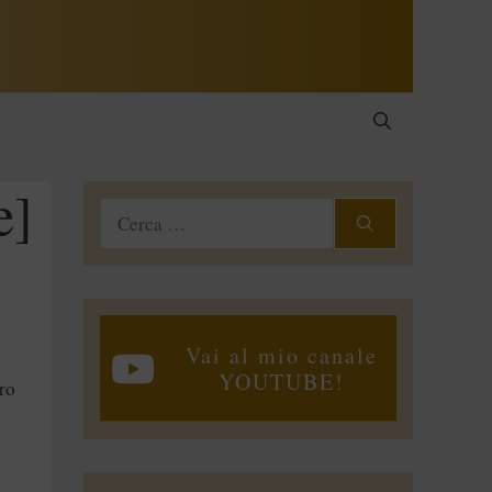
e]
Ricerca
per:
Vai al mio canale
YOUTUBE!
ro