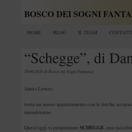
Vai
BOSCO DEI SOGNI FANTA
al
contenuto
HOME
BLOG
IL TEAM
CONTATT
“Schegge”, di Dan
29/06/2020
di
Bosco dei Sogni Fantastici
Amici Lettori,
torna un nuovo appuntamento con le liriche accurat
intendersene.
SCHEGGE
Quest’oggi vi proponiamo
, una raccolta