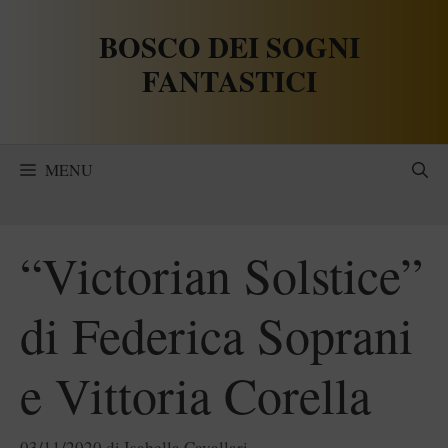
Vai
BOSCO DEI SOGNI
al
contenuto
FANTASTICI
MENU
“Victorian Solstice”
di Federica Soprani
e Vittoria Corella
03/11/2020
di
Isabella Cavallari