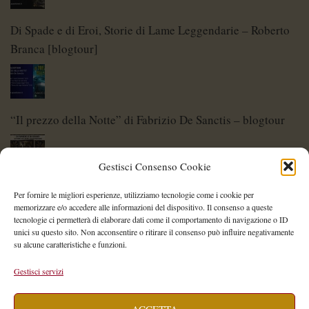
Di Spade e di Eroi, Storie di Lame Leggendarie – Roberto
Branca [blogtour]
“Il prezzo della Notte” di Fabrizio De Sanctis – blogtour
Gestisci Consenso Cookie
Di Spade e di Eroi – Storie di Lame Leggendarie
Per fornire le migliori esperienze, utilizziamo tecnologie come i cookie per
memorizzare e/o accedere alle informazioni del dispositivo. Il consenso a queste
tecnologie ci permetterà di elaborare dati come il comportamento di navigazione o ID
unici su questo sito. Non acconsentire o ritirare il consenso può influire negativamente
su alcune caratteristiche e funzioni.
Shelley Project: al via l’edizione 2026
Gestisci servizi
ACCETTA