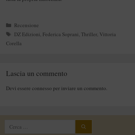
Categorie
Recensione
Tag
DZ Edizioni
,
Federica Soprani
,
Thriller
,
Vittoria
Corella
Lascia un commento
Devi essere
connesso
per inviare un commento.
Ricerca
per: