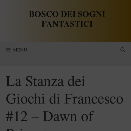
Vai
BOSCO DEI SOGNI
al
contenuto
FANTASTICI
MENU
La Stanza dei
Giochi di Francesco
#12 – Dawn of