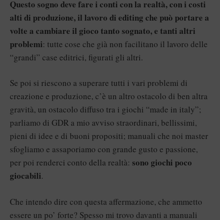
Questo sogno deve fare i conti con la realtà, con i costi
alti di produzione, il lavoro di editing che può portare a
volte a cambiare il gioco tanto sognato, e tanti altri
problemi
: tutte cose che già non facilitano il lavoro delle
“grandi” case editrici, figurati gli altri.
Se poi si riescono a superare tutti i vari problemi di
creazione e produzione, c’è un altro ostacolo di ben altra
gravità, un ostacolo diffuso tra i giochi “made in italy”;
parliamo di GDR a mio avviso straordinari, bellissimi,
pieni di idee e di buoni propositi; manuali che noi master
sfogliamo e assaporiamo con grande gusto e passione,
sono giochi poco
per poi renderci conto della realtà:
giocabili
.
Che intendo dire con questa affermazione, che ammetto
essere un po’ forte? Spesso mi trovo davanti a manuali