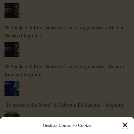
Di Spade e di Eroi, Storie di Lame Leggendarie – Maena
Delrio [blogtour]
Di Spade e di Eroi, Storie di Lame Leggendarie – Roberto
Branca [blogtour]
“Il prezzo della Notte” di Fabrizio De Sanctis – blogtour
Gestisci Consenso Cookie