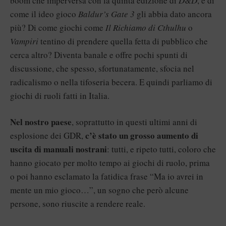
boom che imperversa con la quinta edizione di
D&D
, e di
come il ideo gioco
Baldur’s Gate 3
gli abbia dato ancora
più? Di come giochi come
Il Richiamo di Cthulhu
o
Vampiri
tentino di prendere quella fetta di pubblico che
cerca altro? Diventa banale e offre pochi spunti di
discussione, che spesso, sfortunatamente, sfocia nel
radicalismo o nella tifoseria becera. E quindi parliamo di
giochi di ruoli fatti in Italia.
Nel nostro paese
, soprattutto in questi ultimi anni di
c’è stato un grosso aumento di
esplosione dei GDR,
uscita di manuali nostrani
: tutti, e ripeto tutti, coloro che
hanno giocato per molto tempo ai giochi di ruolo, prima
o poi hanno esclamato la fatidica frase “Ma io avrei in
mente un mio gioco…”, un sogno che però alcune
persone, sono riuscite a rendere reale.